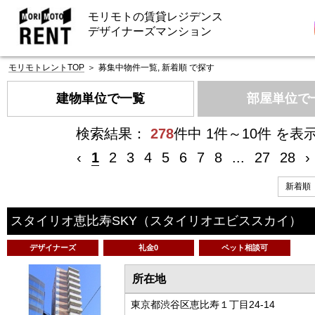
モリモトの賃貸レジデンス
デザイナーズマンション
モリモトレントTOP
＞
募集中物件一覧, 新着順 で探す
建物単位で一覧
部屋単位で
検索結果：
278
件中 1件～10件 を表
‹
1
2
3
4
5
6
7
8
...
27
28
›
スタイリオ恵比寿SKY
（スタイリオエビススカイ）
デザイナーズ
礼金0
ペット相談可
所在地
東京都渋谷区恵比寿１丁目24-14