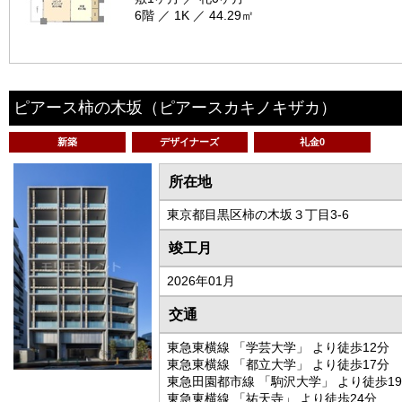
6階 ／ 1K ／ 44.29㎡
ピアース柿の木坂
（ピアースカキノキザカ）
新築
デザイナーズ
礼金0
所在地
東京都目黒区柿の木坂３丁目3-6
竣工月
2026年01月
交通
東急東横線 「学芸大学」 より徒歩12分
東急東横線 「都立大学」 より徒歩17分
東急田園都市線 「駒沢大学」 より徒歩1
東急東横線 「祐天寺」 より徒歩24分