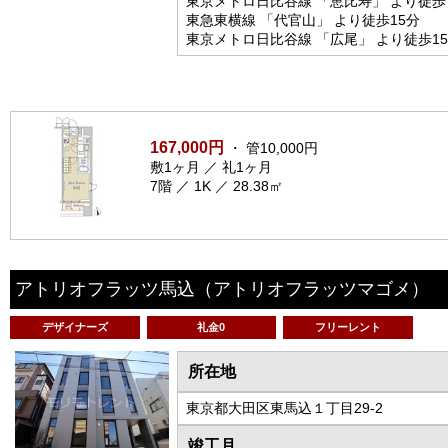
東京メトロ日比谷線 「恵比寿」 より徒歩
東急東横線 「代官山」 より徒歩15分
東京メトロ日比谷線 「広尾」 より徒歩1
167,000円
・ 管10,000円
敷1ヶ月 ／ 礼1ヶ月
7階 ／ 1K ／ 28.38㎡
アトリオフラッツ馬込
（アトリオフラッツマゴメ）
デザイナーズ
礼金0
フリーレント
所在地
東京都大田区東馬込１丁目29-2
竣工月