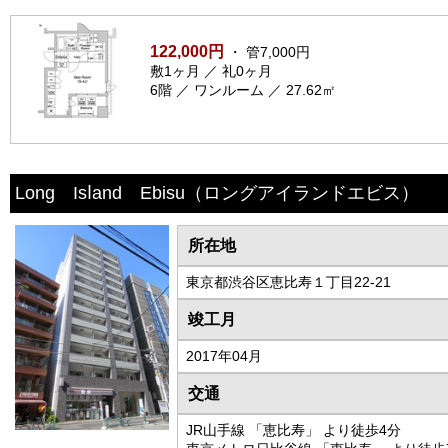
122,000円
・ 管7,000円
敷1ヶ月 ／ 礼0ヶ月
6階 ／ ワンルーム ／ 27.62㎡
Long Isⅼand Ebisu
（ロングアイランドエビス）
所在地
東京都渋谷区恵比寿１丁目22-21
竣工月
2017年04月
交通
JR山手線 「恵比寿」 より徒歩4分