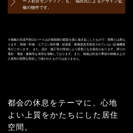
ース初台センティア」も、
福田氏によるデザイン監
修の物件です。
※掲載の完成予想CGパースは計画段階の図面を基に描き起こしたもので、実際とは異な
ります。雨樋・軒樋・エアコン室外機・給湯器・避難器具等表現されていない設備機器
等がございます。 また、設計・施工等の理由により変更になる場合があります。周りの
電柱・電線・建物等は表現を省略しております。また、植栽は特定の季節や樹種および
入居時の状態を想定して描かれたものではありません。
都会の休息をテーマに、心地
よい上質をかたちにした居住
空間。