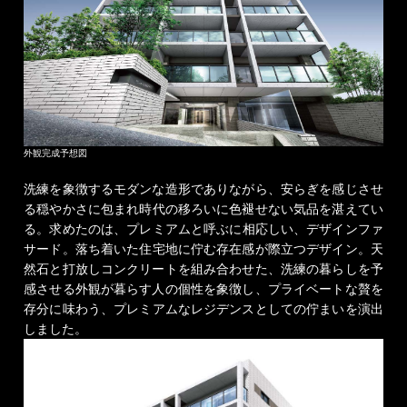
外観完成予想図
洗練を象徴するモダンな造形でありながら、
安らぎを感じさせ
る穏やかさに包まれ
時代の移ろいに色褪せない気品を湛えてい
る。
求めたのは、プレミアムと呼ぶに相応しい、デザインファ
サード。
落ち着いた住宅地に佇む存在感が際立つデザイン。
天
然石と打放しコンクリートを組み合わせた、
洗練の暮らしを予
感させる外観が暮らす人の個性を象徴し、
プライベートな贅を
存分に味わう、
プレミアムなレジデンスとしての佇まいを演出
しました。