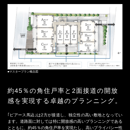
■マスタープラン概念図
約
45
％の角住戸率と
2
面接道の開放
感を
実現する卓越のプランニング。
｢ピアース馬込｣は2方が接道し、独立性の高い敷地となってい
ます。道路面に対しては特に開放感の高いプランニングである
とともに、約45％の角住戸率を実現たし、高いプライバシー性