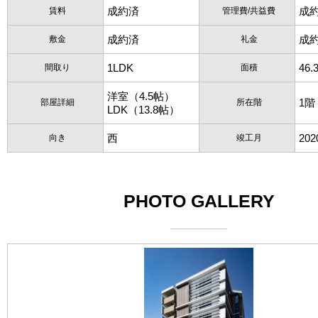
成約済
成
賃料
管理費/共益費
成約済
成
敷金
礼金
1LDK
46.
間取り
面積
洋室（4.5帖）
1階
部屋詳細
所在階
LDK（13.8帖）
西
20
向き
竣工月
PHOTO GALLERY