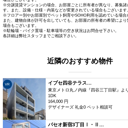
※分譲賃貸マンションの場合、お部屋ごとに所有者が異なり、募集諸
す。また、設備・仕様・内装などが変更されている場合もございます
※フロアー別やお部屋別でペット飼育やSOHO利用を認めている場合
また、建物自体が許可を出していても、お部屋の所有者の希望により
場合もございます。
※駐輪場・バイク置場・駐車場等の空き状況はお問合せ下さい。
各詳細は弊社スタッフまでご相談下さい。
近隣のおすすめ物件
イプセ四谷テラス…
VR
東京メトロ丸ノ内線『四谷三丁目駅』より
1DK
164,000 円
デザイナーズ 礼金0 ペット相談可
パセオ新宿3丁目Ⅰ・Ⅱ…