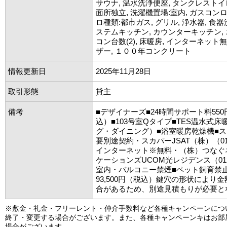
サウナ, 温水洗浄便座, タンクレストイレ
面所独立, 洗濯機置場:室内, ガスコンロ口
ロ種類:都市ガス, グリル, 浄水器, 食器
ステムキッチン, カウンターキッチン, 
コン台数(2), 床暖房, インターネット
ザー, １００年コンクリート
情報更新日
2025年11月28日
取引形態
貸主
備考
■デザイナーズ■24時間サポート料55
込）■103号室Qタイプ■TES温水式
グ・ダイニング）■浴室暖房乾燥機■
要別途契約・スカパーJSAT（株）（0120-
インターネット※無料・（株）つなぐ
ケーションズUCOM光レジデンス（0120-
室内・バルコニー禁煙■ペット飼育禁止
93,500円（税込）鍵穴の形状により
合があるため、別途見積もりが必要と
※敷金・礼金・フリーレント・仲介手数料など各種キャンペーンにつ
終了・変更する場合がございます。また、各種キャンペーンキはお部
場合がございます。