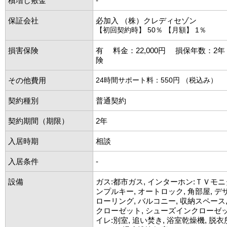
積増し敷金
-
保証会社
必加入 （株）クレディセゾン
【初回契約時】 50％ 【月額】 1％
損害保険
有 料金：22,000円 損保年数：2
険
その他費用
24時間サポート料：550円 （税込み）
契約種別
普通契約
契約期間（期限）
2年
入居時期
相談
入居条件
-
設備
ガス:都市ガス, インターホン:ＴＶモニ
ンプルキー, オートロック, 角部屋, デ
ローリング, バルコニー, 収納スペース
クローゼット, シューズインクローゼッ
イレ:別室, 追い焚き, 浴室乾燥機, 脱衣所