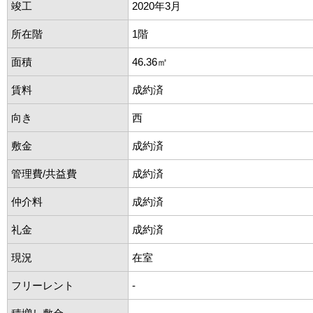
竣工
2020年3月
所在階
1階
面積
46.36㎡
賃料
成約済
向き
西
敷金
成約済
管理費/共益費
成約済
仲介料
成約済
礼金
成約済
現況
在室
フリーレント
-