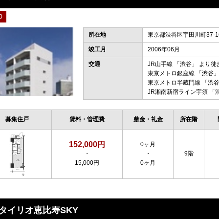
0
所在地
東京都渋谷区宇田川町37-1
竣工月
2006年06月
交通
JR山手線
「
渋谷
」 より徒
東京メトロ銀座線
「
渋谷
」
東京メトロ半蔵門線
「
渋
JR湘南新宿ライン宇須
「
募集住戸
賃料・管理費
敷金・礼金
所在階
152,000円
0ヶ月
・
・
9階
15,000円
0ヶ月
タイリオ恵比寿SKY