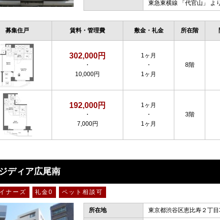
東急東横線
「
代官山
」 よ
募集住戸
賃料・管理費
敷金・礼金
所在階
302,000円
1ヶ月
・
・
8階
10,000円
1ヶ月
192,000円
1ヶ月
・
・
3階
7,000円
1ヶ月
ジディア広尾南
イナーズ
礼金0
ペット相談可
所在地
東京都渋谷区恵比寿２丁目3