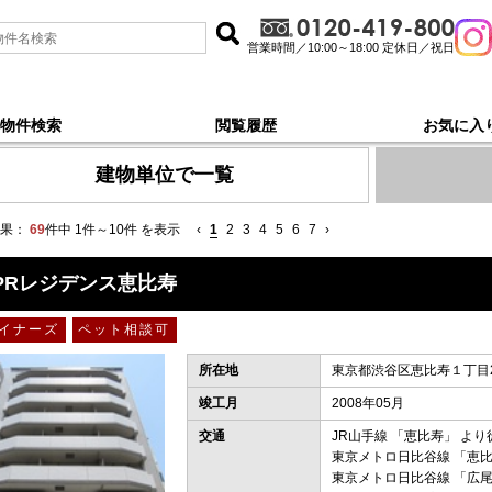
営業時間／10:00～18:00 定休日／祝日
物件検索
閲覧履歴
お気に入
 新着順 で探す
建物単位で一覧
果：
69
件中 1件～10件 を表示
‹
1
2
3
4
5
6
7
›
PRレジデンス恵比寿
イナーズ
ペット相談可
所在地
東京都渋谷区恵比寿１丁目21
竣工月
2008年05月
交通
JR山手線
「
恵比寿
」 より
東京メトロ日比谷線
「
恵
東京メトロ日比谷線
「
広