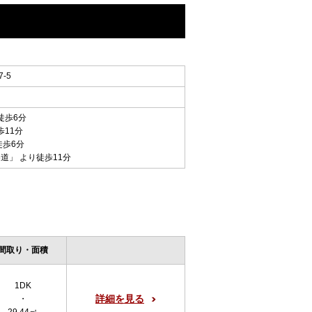
-5
徒歩6分
歩11分
徒歩6分
参道
」 より徒歩11分
間取り・面積
1DK
詳細を見る
・