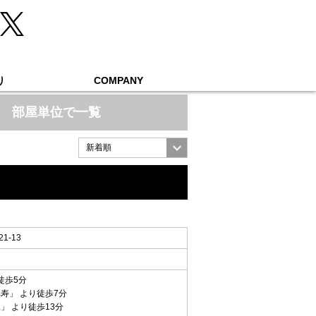
り
COMPANY
部屋単位で一覧
-13
徒歩5分
比寿
」 より徒歩7分
尾
」 より徒歩13分