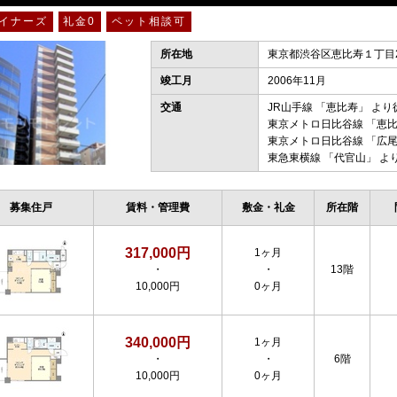
イナーズ
礼金0
ペット相談可
所在地
東京都渋谷区恵比寿１丁目24
竣工月
2006年11月
交通
JR山手線
「
恵比寿
」 より
東京メトロ日比谷線
「
恵
東京メトロ日比谷線
「
広
東急東横線
「
代官山
」 よ
募集住戸
賃料・管理費
敷金・礼金
所在階
317,000円
1ヶ月
・
・
13階
10,000円
0ヶ月
340,000円
1ヶ月
・
・
6階
10,000円
0ヶ月