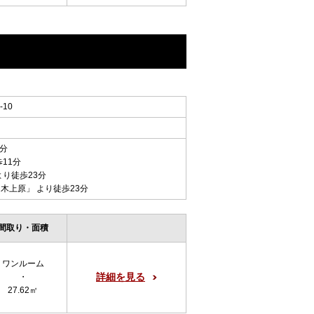
10
3分
歩11分
より徒歩23分
々木上原
」 より徒歩23分
間取り・面積
ワンルーム
詳細を見る
・
27.62㎡