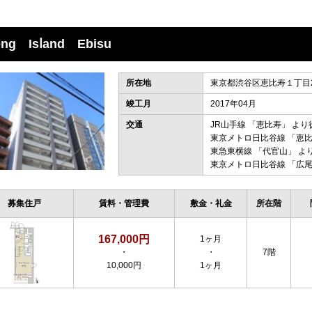
ong Isⅼand Ebisu
所在地
東京都渋谷区恵比寿１丁目22
竣工月
2017年04月
交通
JR山手線
「
恵比寿
」 より
東京メトロ日比谷線
「
恵
東急東横線
「
代官山
」 よ
東京メトロ日比谷線
「
広
募集住戸
賃料・管理費
敷金・礼金
所在階
167,000円
1ヶ月
・
・
7階
10,000円
1ヶ月