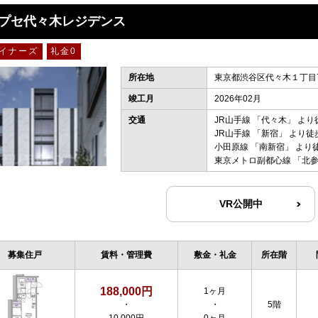
プセ代々木レジデンス
イナーズ
礼金0
所在地
東京都渋谷区代々木１丁目7
竣工月
2026年02月
交通
JR山手線
「
代々木
」 より
JR山手線
「
新宿
」 より徒
小田原線
「
南新宿
」 より
東京メトロ副都心線
「
北
VR公開中
募集住戸
賃料・管理費
敷金・礼金
所在階
188,000円
1ヶ月
・
・
5階