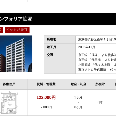
ンフォリア笹塚
0
ペット相談可
所在地
東京都渋谷区笹塚１丁目59-
竣工月
2006年11月
交通
京王線
「
笹塚
」 より徒歩
京王線
「
代田橋
」 より徒
小田原線
「
代々木上原
」 
東京メトロ千代田線
「
代
募集住戸
賃料・管理費
敷金・礼金
所在階
122,000円
1ヶ月
・
・
6階
7,000円
0ヶ月