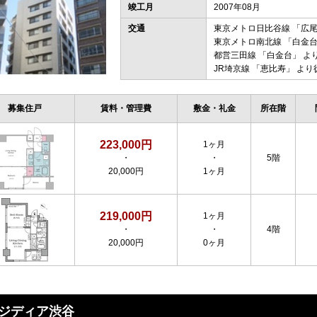
竣工月
2007年08月
交通
東京メトロ日比谷線
「
広
東京メトロ南北線
「
白金
都営三田線
「
白金台
」 よ
JR埼京線
「
恵比寿
」 より
募集住戸
賃料・管理費
敷金・礼金
所在階
223,000円
1ヶ月
・
・
5階
20,000円
1ヶ月
219,000円
1ヶ月
・
・
4階
20,000円
0ヶ月
ジディア渋谷