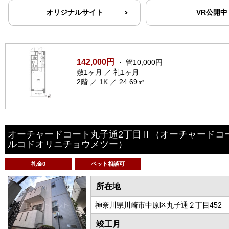
オリジナルサイト
VR公開中
142,000円
・ 管10,000円
敷1ヶ月 ／ 礼1ヶ月
2階 ／ 1K ／ 24.69㎡
オーチャードコート丸子通2丁目Ⅱ
（オーチャードコ
ルコドオリニチョウメツー）
礼金0
ペット相談可
所在地
神奈川県川崎市中原区丸子通２丁目452
竣工月