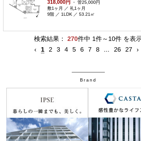
318,000円
・ 管25,000円
敷1ヶ月 ／ 礼1ヶ月
9階 ／ 1LDK ／ 53.21㎡
検索結果：
270
件中 1件～10件 を表
‹
1
2
3
4
5
6
7
8
...
26
27
›
Brand