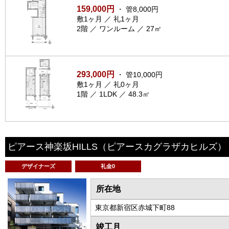
159,000円
・ 管8,000円
敷1ヶ月 ／ 礼1ヶ月
2階 ／ ワンルーム ／ 27㎡
293,000円
・ 管10,000円
敷1ヶ月 ／ 礼0ヶ月
1階 ／ 1LDK ／ 48.3㎡
ピアース神楽坂HILLS
（ピアースカグラザカヒルズ）
デザイナーズ
礼金0
所在地
東京都新宿区赤城下町88
竣工月