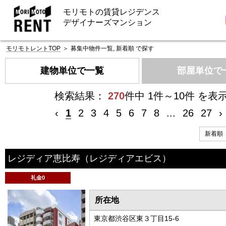
モリモトの賃貸レジデンス
デザイナーズマンション
モリモトレントTOP
＞
募集中物件一覧, 新着順 で探す
建物単位で一覧
部屋単位で
検索結果：
270
件中 1件～10件 を表
‹
1
2
3
4
5
6
7
8
...
26
27
›
レジディア恵比寿
（レジディアエビス）
礼金0
所在地
東京都渋谷区東３丁目15-6