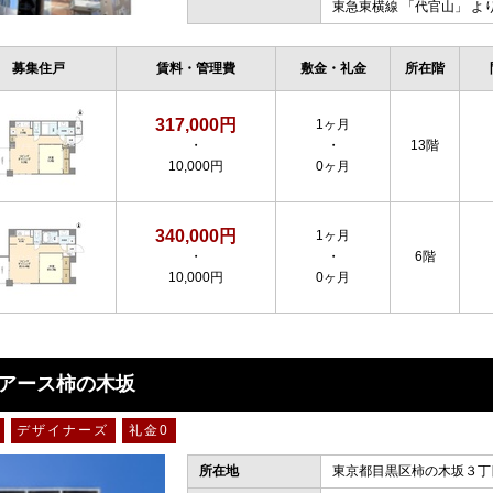
東急東横線
「
代官山
」 よ
募集住戸
賃料・管理費
敷金・礼金
所在階
317,000円
1ヶ月
・
・
13階
10,000円
0ヶ月
340,000円
1ヶ月
・
・
6階
10,000円
0ヶ月
アース柿の木坂
デザイナーズ
礼金0
所在地
東京都目黒区柿の木坂３丁目