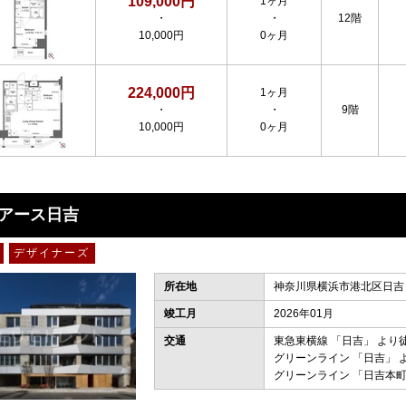
109,000円
1ヶ月
・
・
12階
10,000円
0ヶ月
224,000円
1ヶ月
・
・
9階
10,000円
0ヶ月
アース日吉
デザイナーズ
所在地
神奈川県横浜市港北区日吉２
竣工月
2026年01月
交通
東急東横線
「
日吉
」 より
グリーンライン
「
日吉
」 
グリーンライン
「
日吉本