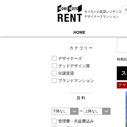
モリモトの賃貸レジデンス
デザイナーズマンション
HOME
モリモトレントTOP
＞
募集中物件一覧, 新着順 
カテゴリー
デザイナーズ
検索結
グッドデザイン賞
ス
分譲賃貸
ブランドマンション
デザ
賃料
〜
管理費・共益費込み