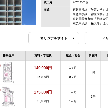
竣工月
2026年01月
交通
東急東横線
「
学芸大学
」 
東急東横線
「
都立大学
」 
東急田園都市線
「
駒沢大
東急東横線
「
祐天寺
」 よ
オリジナルサイト
V
募集住戸
賃料・管理費
敷金・礼金
所在階
140,000円
1ヶ月
・
・
5階
15,000円
0ヶ月
175,000円
1ヶ月
・
・
5階
15,000円
1ヶ月