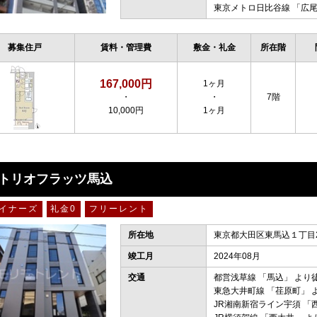
東京メトロ日比谷線
「
広
募集住戸
賃料・管理費
敷金・礼金
所在階
167,000円
1ヶ月
・
・
7階
10,000円
1ヶ月
トリオフラッツ馬込
イナーズ
礼金0
フリーレント
所在地
東京都大田区東馬込１丁目2
竣工月
2024年08月
交通
都営浅草線
「
馬込
」 より
東急大井町線
「
荏原町
」 
JR湘南新宿ライン宇須
「