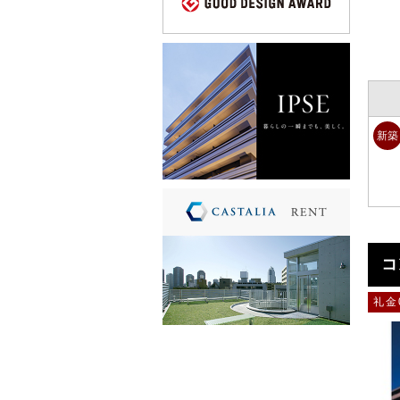
新築
コ
礼金