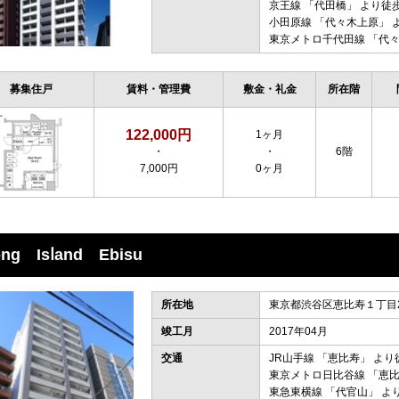
京王線
「
代田橋
」 より徒
小田原線
「
代々木上原
」 
東京メトロ千代田線
「
代
募集住戸
賃料・管理費
敷金・礼金
所在階
122,000円
1ヶ月
・
・
6階
7,000円
0ヶ月
ong Isⅼand Ebisu
所在地
東京都渋谷区恵比寿１丁目22
竣工月
2017年04月
交通
JR山手線
「
恵比寿
」 より
東京メトロ日比谷線
「
恵
東急東横線
「
代官山
」 よ