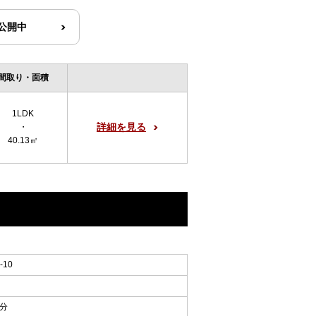
R公開中
間取り・面積
1LDK
詳細を見る
・
40.13㎡
10
3分