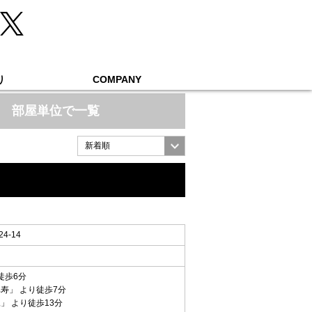
り
COMPANY
部屋単位で一覧
-14
徒歩6分
比寿
」 より徒歩7分
尾
」 より徒歩13分