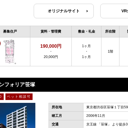
オリジナルサイト
V
募集住戸
賃料・管理費
敷金・礼金
所在階
190,000円
1ヶ月
・
・
1階
20,000円
1ヶ月
ンフォリア笹塚
0
ペット相談可
所在地
東京都渋谷区笹塚１丁目59-
竣工月
2006年11月
交通
京王線
「
笹塚
」 より徒歩