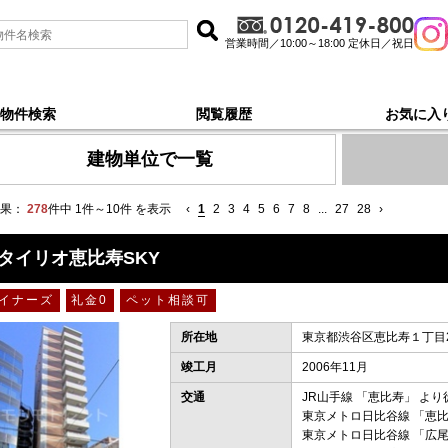
営業時間／10:00～18:00 定休日／祝日
物件検索
閲覧履歴
お気に入
で探す
建物単位で一覧
果：
278
件中 1件～10件 を表示
‹
1
2
3
4
5
6
7
8
...
27
28
›
タイリオ恵比寿SKY
イナーズ
礼金0
ペット相談可
所在地
東京都渋谷区恵比寿１丁目24
竣工月
2006年11月
交通
JR山手線
「
恵比寿
」 より
東京メトロ日比谷線
「
恵
東京メトロ日比谷線
「
広