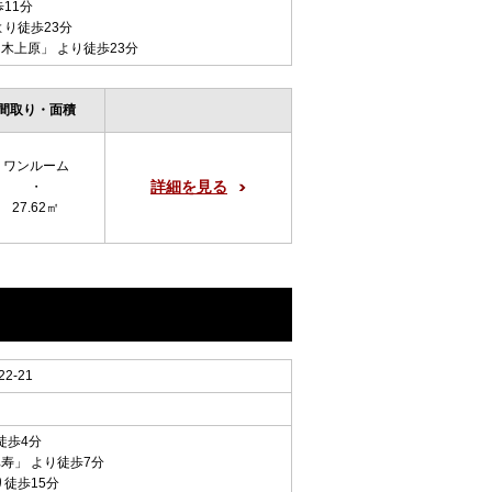
歩11分
より徒歩23分
々木上原
」 より徒歩23分
間取り・面積
ワンルーム
詳細を見る
・
27.62㎡
-21
徒歩4分
比寿
」 より徒歩7分
り徒歩15分