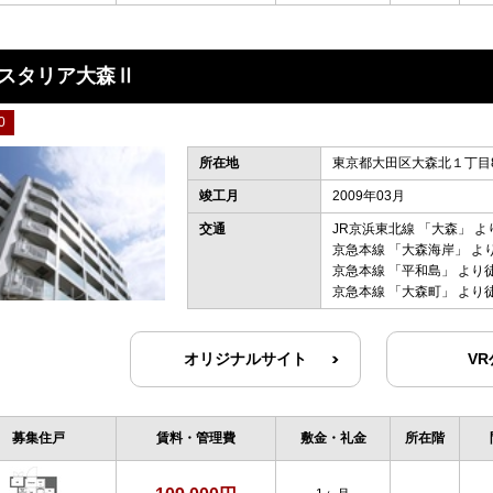
スタリア大森Ⅱ
0
所在地
東京都大田区大森北１丁目8
竣工月
2009年03月
交通
JR京浜東北線
「
大森
」 よ
京急本線
「
大森海岸
」 よ
京急本線
「
平和島
」 より
京急本線
「
大森町
」 より
オリジナルサイト
V
募集住戸
賃料・管理費
敷金・礼金
所在階