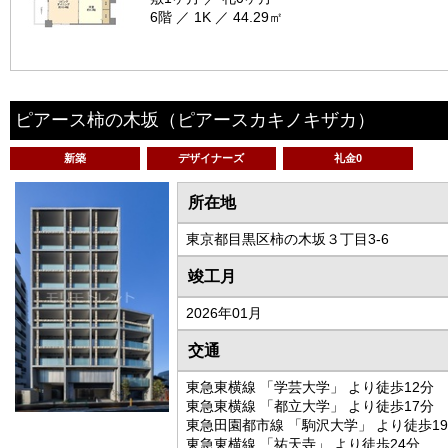
6階 ／ 1K ／ 44.29㎡
ピアース柿の木坂
（ピアースカキノキザカ）
新築
デザイナーズ
礼金0
所在地
東京都目黒区柿の木坂３丁目3-6
竣工月
2026年01月
交通
東急東横線 「学芸大学」 より徒歩12分
東急東横線 「都立大学」 より徒歩17分
東急田園都市線 「駒沢大学」 より徒歩1
東急東横線 「祐天寺」 より徒歩24分