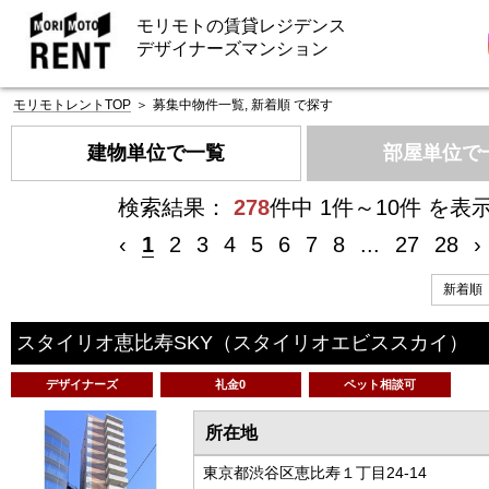
モリモトの賃貸レジデンス
デザイナーズマンション
モリモトレントTOP
＞
募集中物件一覧, 新着順 で探す
建物単位で一覧
部屋単位で
検索結果：
278
件中 1件～10件 を表
‹
1
2
3
4
5
6
7
8
...
27
28
›
スタイリオ恵比寿SKY
（スタイリオエビススカイ）
デザイナーズ
礼金0
ペット相談可
所在地
東京都渋谷区恵比寿１丁目24-14