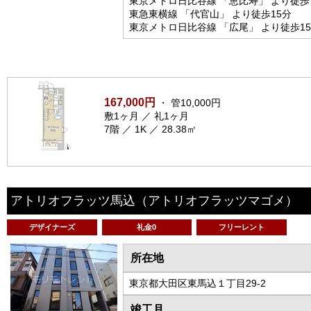
東京メトロ日比谷線 「恵比寿」 より徒歩
東急東横線 「代官山」 より徒歩15分
東京メトロ日比谷線 「広尾」 より徒歩1
167,000円
・ 管10,000円
敷1ヶ月 ／ 礼1ヶ月
7階 ／ 1K ／ 28.38㎡
アトリオフラッツ馬込
（アトリオフラッツマゴメ）
デザイナーズ
礼金0
フリーレント
所在地
東京都大田区東馬込１丁目29-2
竣工月