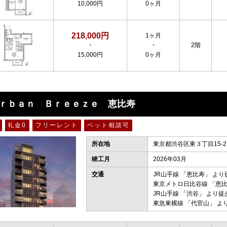
10,000円
0ヶ月
218,000円
1ヶ月
・
・
2階
15,000円
0ヶ月
ｒｂａｎ Ｂｒｅｅｚｅ 恵比寿
礼金0
フリーレント
ペット相談可
所在地
東京都渋谷区東３丁目15-2
竣工月
2026年03月
交通
JR山手線
「
恵比寿
」 より
東京メトロ日比谷線
「
恵
JR山手線
「
渋谷
」 より徒
東急東横線
「
代官山
」 よ