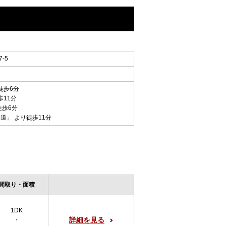
-5
徒歩6分
歩11分
徒歩6分
参道
」 より徒歩11分
間取り・面積
1DK
詳細を見る
・