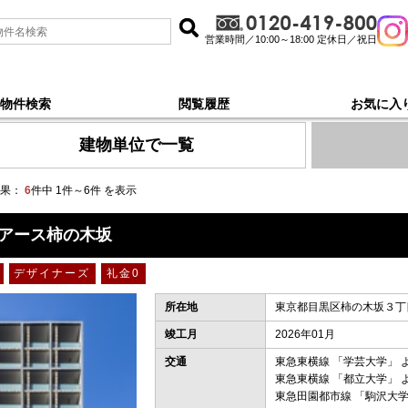
営業時間／10:00～18:00 定休日／祝日
物件検索
閲覧履歴
お気に入
以内, 新着順 で探す
建物単位で一覧
果：
6
件中 1件～6件 を表示
アース柿の木坂
デザイナーズ
礼金0
所在地
東京都目黒区柿の木坂３丁目
竣工月
2026年01月
交通
東急東横線
「
学芸大学
」 
東急東横線
「
都立大学
」 
東急田園都市線
「
駒沢大