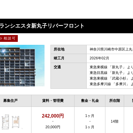
ランシエスタ新丸子リバーフロント
ト相談可
所在地
神奈川県川崎市中原区上丸子
竣工月
2026年02月
交通
東急東横線
「
新丸子
」 よ
東急目黒線
「
新丸子
」 よ
東急東横線
「
武蔵小杉
」 
東急多摩川線
「
多摩川
」 
募集住戸
賃料・管理費
敷金・礼金
所在階
242,000円
1ヶ月
・
・
14階
20,000円
1ヶ月