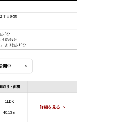
丁目6-30
徒歩3分
より徒歩3分
町
」 より徒歩19分
R公開中
間取り・面積
1LDK
詳細を見る
・
40.13㎡