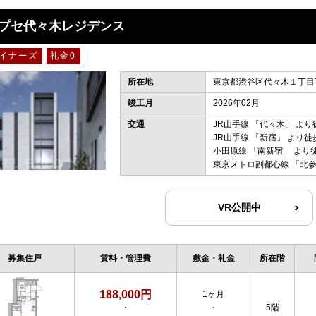
プセ代々木レジデンス
イナーズ
礼金0
所在地
東京都渋谷区代々木１丁目7
竣工月
2026年02月
交通
JR山手線
「
代々木
」 より
JR山手線
「
新宿
」 より徒
小田原線
「
南新宿
」 より
東京メトロ副都心線
「
北
VR公開中
募集住戸
賃料・管理費
敷金・礼金
所在階
188,000円
1ヶ月
・
・
5階