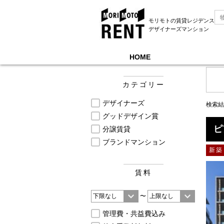
モリモトの賃貸レジデンス
デザイナーズマンション
HOME
モリモトレントTOP
＞
募集中物件一覧, 新築/1年
カテゴリー
デザイナーズ
検索結
グッドデザイン賞
ピ
分譲賃貸
ブランドマンション
新築
賃料
〜
管理費・共益費込み