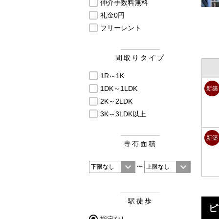
仲介手数料無料
礼金0円
フリーレント
間取りタイプ
1R～1K
1DK～1LDK
新築
2K～2LDK
3K～3LDK以上
新築
専有面積
〜
駅徒歩
ピ