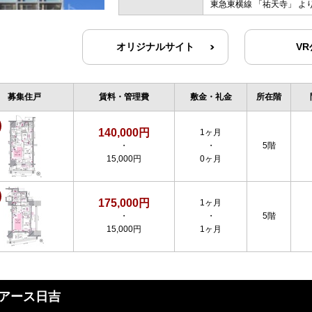
東急東横線
「
祐天寺
」 よ
オリジナルサイト
V
募集住戸
賃料・管理費
敷金・礼金
所在階
140,000円
1ヶ月
・
・
5階
15,000円
0ヶ月
175,000円
1ヶ月
・
・
5階
15,000円
1ヶ月
アース日吉