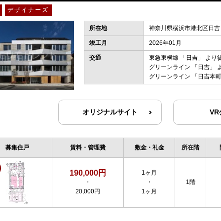
デザイナーズ
所在地
神奈川県横浜市港北区日吉２
竣工月
2026年01月
交通
東急東横線
「
日吉
」 より
グリーンライン
「
日吉
」 
グリーンライン
「
日吉本
オリジナルサイト
V
募集住戸
賃料・管理費
敷金・礼金
所在階
190,000円
1ヶ月
・
・
1階
20,000円
1ヶ月