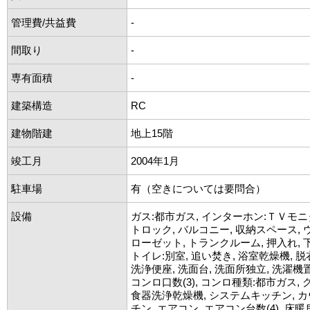
管理費/共益費
-
間取り
-
専有面積
-
建築構造
RC
建物階建
地上15階
竣工月
2004年1月
駐車場
有（空きについては要問合）
設備
ガス:都市ガス, インターホン:ＴＶモニ
トロック, バルコニー, 収納スペース,
ローゼット, トランクルーム, 押入れ, 
トイレ:別室, 追い焚き, 浴室乾燥機, 脱衣
洗浄便座, 洗面台, 洗面所独立, 洗濯機置
コンロ口数(3), コンロ種類:都市ガス, 
食器洗浄乾燥機, システムキッチン, 
チン, エアコン, エアコン台数(4), 床暖房, 