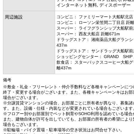
インターネット無料, ディスポーザー
周辺施設
コンビニ： ファミリーマート大船駅北店 
コンビニ： ローソン栄笠間二丁目店 距離2
スーパー： ライフグランシップ大船駅前店
スーパー： 西友大船店 距離671m
ドラッグストア： 湘南薬品大船グランシ
437m
ドラッグストア： サンドラッグ大船駅前店
ショッピングセンター： GRAND SHIP 
飲食店： スターバックスコーヒー大船グ
離437m
備考
※敷金・礼金・フリーレント・仲介手数料など各種キャンペーンにつ
終了・変更する場合がございます。また、各種キャンペーンキはお部
場合がございます。
※分譲賃貸マンションの場合、お部屋ごとに所有者が異なり、募集諸
す。また、設備・仕様・内装などが変更されている場合もございます
※フロアー別やお部屋別でペット飼育やSOHO利用を認めている場合
また、建物自体が許可を出していても、お部屋の所有者の希望により
場合もございます。
※駐輪場・バイク置場・駐車場等の空き状況はお問合せ下さい。