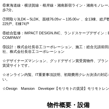
⑥東海道線・横須賀線・根岸線・湘南新宿ライン・湘南モノレー
歩7分。
⑦間取り3LDK～5LDK、面積76.09㎡～135.00㎡ 、全13棟、総戸数
229戸、E棟74戸
⑧総合監修：IMPACT DESIGN.INC、ランドスケープデザイン：
COMPANY
⑨設計：株式会社長谷工コーポレーション、施工：総合元請前田
社、株式会社長谷工コーポレーション
☆デザイナーズマンション、グッドデザイン賞受賞物件、ブラン
賃貸サイトです。
☆オンライン内覧、IT重要事項説明、初期費用クレカ決済の対応
い。
☆Design Mansion Developer【モリモトの賃貸】モリモトレ
物件概要・設備