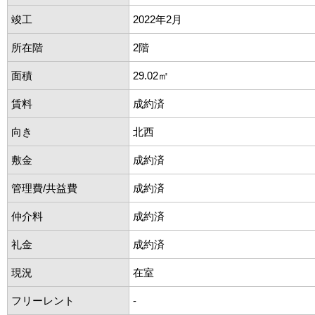
竣工
2022年2月
所在階
2階
面積
29.02㎡
賃料
成約済
向き
北西
敷金
成約済
管理費/共益費
成約済
仲介料
成約済
礼金
成約済
現況
在室
フリーレント
-