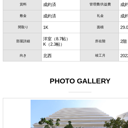
成約済
成
賃料
管理費/共益費
成約済
成
敷金
礼金
1K
29.
間取り
面積
洋室（8.7帖）
2階
部屋詳細
所在階
K（2.3帖）
北西
20
向き
竣工月
PHOTO GALLERY