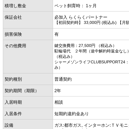
積増し敷金
ペット飼育時： 1ヶ月
保証会社
必加入 らくらくパートナー
【初回契約時】 33,000円 (税込み) 【月額
損害保険
有
その他費用
鍵交換費用：27,500円 （税込み）
駐輪場代 ２年間（途中解約時返金なし）：
（税込み）
シャーメゾンライフCLUBSUPPORT24：1
み）
契約種別
普通契約
契約期間（期限）
2年
入居時期
相談
入居条件
短期約違約金あり
設備
ガス:都市ガス, インターホン:ＴＶモニ