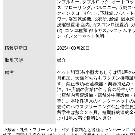
ンプルキー, ダブルロック, オートロッ
ズ, フローリング, バルコニー, 収納ス
クインクローゼット, 下駄箱, バス・ト
ワー, 浴室乾燥機, 脱衣所, 給湯, 温水洗
洗濯機置場:室内, ガスコンロ設置済,
(2), コンロ種類:都市ガス, システムキ
ン, インターネット無料
情報更新日
2025年09月20日
取引形態
媒介
備考
ペット飼育時/小型犬もしくは猫1匹の
月追加、犬猫どちらもワクチン接種証
す。禁止事項/石油機器・楽器持込み・ai
泊。1F店舗の営業に伴う音の発生が
（店舗内音響設備・店舗外中朝設備・
等）。本物件導入のインターネットの
去時のハウスクリーニング代は借主負
留学生は敷金２ヶ月。短期解約違約金
より1年未満で賃料1ヶ月分。
※敷金・礼金・フリーレント・仲介手数料など各種キャンペーンにつ
終了・変更する場合がございます。また、各種キャンペーンキはお部