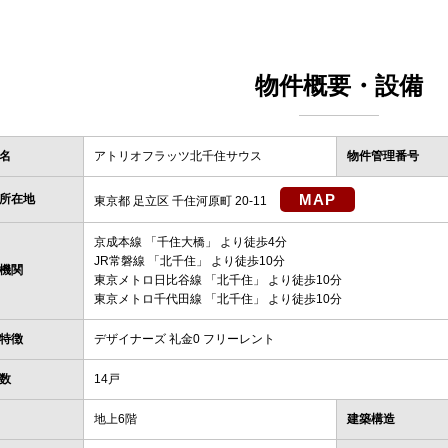
物件概要・設備
名
アトリオフラッツ北千住サウス
物件管理番号
MAP
所在地
東京都 足立区 千住河原町 20-11
京成本線
「
千住大橋
」 より徒歩4分
JR常磐線
「
北千住
」 より徒歩10分
機関
東京メトロ日比谷線
「
北千住
」 より徒歩10分
東京メトロ千代田線
「
北千住
」 より徒歩10分
特徴
デザイナーズ 礼金0 フリーレント
数
14戸
地上6階
建築構造