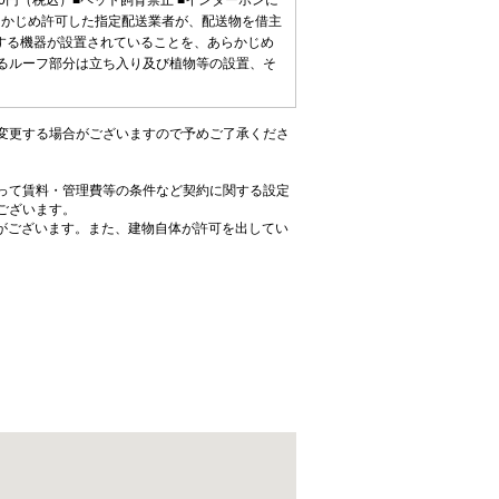
880円（税込）■ペット飼育禁止 ■インターホンに
らかじめ許可した指定配送業者が、配送物を借主
する機器が設置されていることを、あらかじめ
いるルーフ部分は立ち入り及び植物等の設置、そ
変更する場合がございますので予めご了承くださ
って賃料・管理費等の条件など契約に関する設定
ございます。
がございます。また、建物自体が許可を出してい