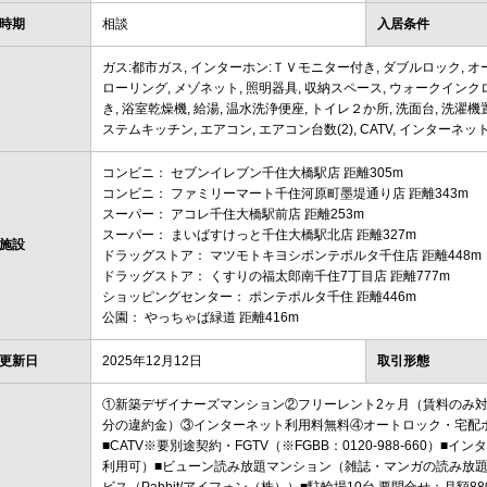
時期
相談
入居条件
ガス:都市ガス, インターホン:ＴＶモニター付き, ダブルロック, オー
ローリング, メゾネット, 照明器具, 収納スペース, ウォークインクロ
き, 浴室乾燥機, 給湯, 温水洗浄便座, トイレ２か所, 洗面台, 洗濯機置
ステムキッチン, エアコン, エアコン台数(2), CATV, インターネッ
コンビニ： セブンイレブン千住大橋駅店 距離305m
コンビニ： ファミリーマート千住河原町墨堤通り店 距離343m
スーパー： アコレ千住大橋駅前店 距離253m
スーパー： まいばすけっと千住大橋駅北店 距離327m
施設
ドラッグストア： マツモトキヨシポンテポルタ千住店 距離448m
ドラッグストア： くすりの福太郎南千住7丁目店 距離777m
ショッピングセンター： ポンテポルタ千住 距離446m
公園： やっちゃば緑道 距離416m
更新日
2025年12月12日
取引形態
①新築デザイナーズマンション②フリーレント2ヶ月（賃料のみ対
分の違約金）③インターネット利用料無料④オートロック・宅配ボ
■CATV※要別途契約・FGTV（※FGBB：0120-988-660）■インター
利用可）■ビューン読み放題マンション（雑誌・マンガの読み放題無