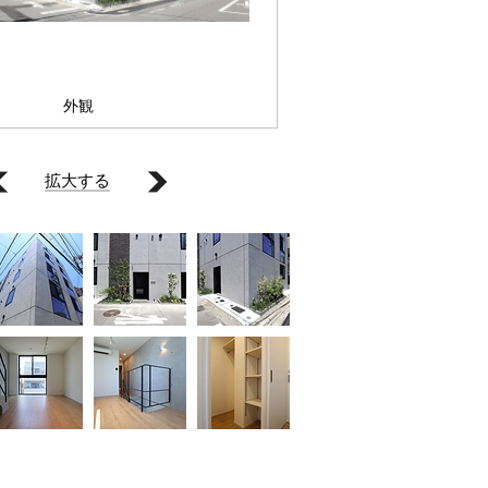
外観
拡大する