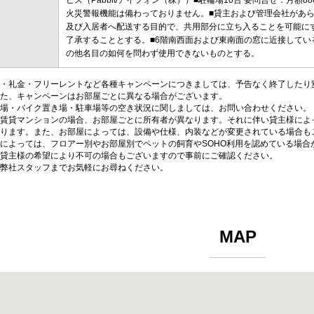
ビス（Pabbit/アイフォン（株））■駐輪場10台 要問合せ：月額
火災警報機能は備わっておりません。■貸主および管理会社があ
及び入居者へ配送する目的で、共用部分に立ち入ることを可能に
了承することとする。■6階南西面および東南面の窓に近接して
の他名目の如何を問わず使用できないものとする。
・礼金・フリーレントなど各種キャンペーンにつきましては、予告なく終了したり
た、キャンペーンはお部屋ごとに異なる場合がございます。
場・バイク置き場・駐車場等の空き状況に関しましては、お問い合わせください。
賃貸マンションの場合、お部屋ごとに所有者が異なります。それに伴い貸主様によ
ります。また、お部屋によっては、設備や仕様、内装などが変更されている場合も
によっては、フロアー別やお部屋別でペットの飼育やSOHO利用を認めている場合
貸主様の希望により不可の場合もございますので事前にご確認ください。
弊社スタッフまでお気軽にお尋ねください。
MAP