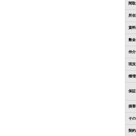
間取
所在
賃料
敷金
仲介
現況
積増
保証
損害
その
契約