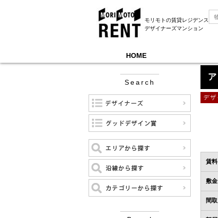
モリモトの賃貸レジデンス
デザイナーズマンション
HOME
モリモトレントTOP
＞
アトリオフラッツ北千住
ア
Search
デザ
賃料
敷金
間取