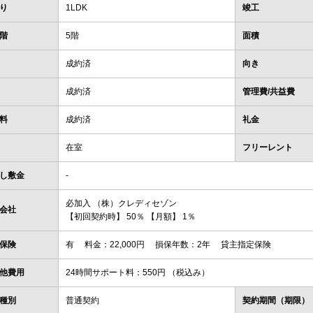
り
1LDK
竣工
階
5階
面積
成約済
向き
成約済
管理費/共益費
料
成約済
礼金
在室
フリーレント
し敷金
-
必加入 （株）クレディセゾン
会社
【初回契約時】 50％ 【月額】 1％
保険
有 料金：22,000円 損保年数：2年 貸主指定保険
他費用
24時間サポート料：550円 （税込み）
種別
普通契約
契約期間（期限）