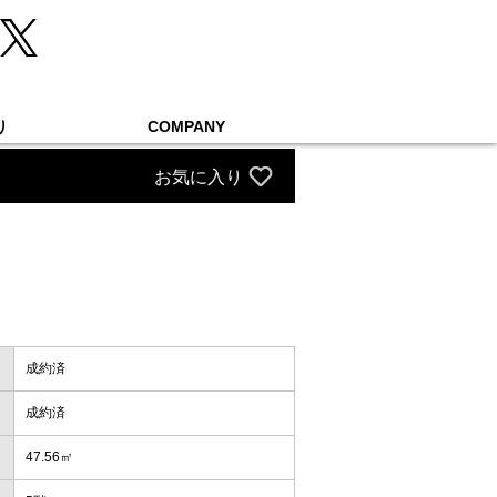
り
COMPANY
お気に入り
成約済
成約済
47.56㎡