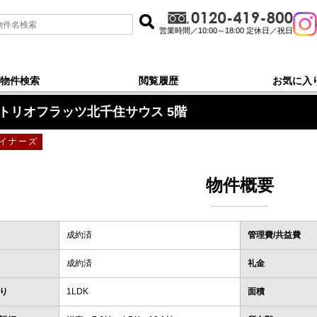
営業時間／10:00～18:00 定休日／祝日
物件検索
閲覧履歴
お気に入
サウス
＞
5階
トリオフラッツ北千住サウス 5階
イナーズ
物件概要
成約済
管理費/共益費
成約済
礼金
り
1LDK
面積