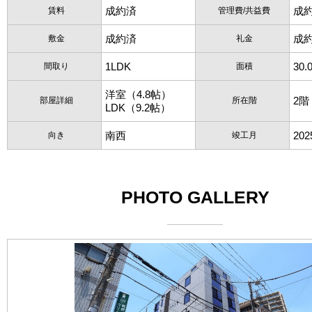
成約済
成
賃料
管理費/共益費
成約済
成
敷金
礼金
1LDK
30.
間取り
面積
洋室（4.8帖）
2階
部屋詳細
所在階
LDK（9.2帖）
南西
20
向き
竣工月
PHOTO GALLERY