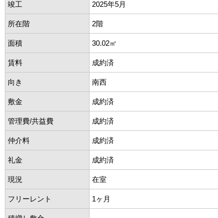
竣工
2025年5月
所在階
2階
面積
30.02㎡
賃料
成約済
向き
南西
敷金
成約済
管理費/共益費
成約済
仲介料
成約済
礼金
成約済
現況
在室
フリーレント
1ヶ月