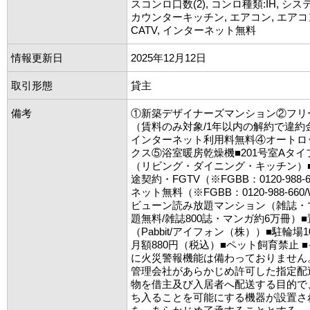
スコンロ口数(2), コンロ種類:IH, シ
カウンターキッチン, エアコン, エアコン
CATV, インターネット無料
情報更新日
2025年12月12日
取引形態
貸主
備考
①新築デザイナーズマンション②フリ
（賃料のみ対象/1年以内の解約で違約
インターネット利用料無料④オートロ
クス⑤浴室暖房乾燥機■201号室Aタイ
（リビング・ダイニング・キッチン）■
途契約・FGTV（※FGBB：0120-988
ネット無料（※FGBB：0120-988-660/
ビューン読み放題マンション（雑誌・
題無料/雑誌800誌・マンガ約6万冊）
（Pabbit/アイフォン（株））■駐輪場
月額880円（税込）■ペット飼育禁止 
に火災警報機能は備わっておりません
管理会社があらかじめ許可した指定配
物を借主及び入居者へ配送する目的で
ち入ることを可能にする機器が設置さ