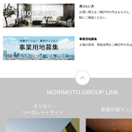
売りたい方
お買い替えをご検討中の方はもちろん
軽にご相談ください。
事業用地募集
土地の売却、有効活用をご検討中の方
MORIMOTO GROUP LINK
モリモト
新築分譲マン
コーポレートサイト