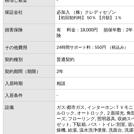
積増し敷金
-
保証会社
必加入 （株）クレディセゾン
【初回契約時】 50％ 【月額】 1％
損害保険
有 料金：18,000円 損保年数：2
険
その他費用
24時間サポート料：550円 （税込み）
契約種別
普通契約
契約期間（期限）
2年
入居時期
相談
入居条件
-
設備
ガス:都市ガス, インターホン:ＴＶモニ
ルロック, オートロック, ２面採光, 角
ーズ, フローリング, 照明器具, 収納ス
ゼット, 下駄箱, バス・トイレ:別室, 追
燥機, 給湯, 温水洗浄便座, 洗面台, 洗濯