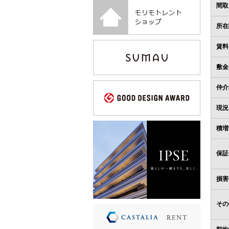
間取
所在
賃料
敷金
仲介
現況
積増
保証
損害
その