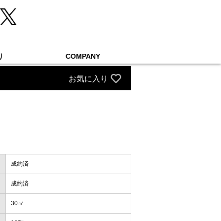
り
COMPANY
お気に入り
成約済
成約済
30㎡