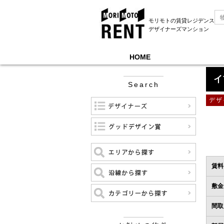
モリモトの賃貸レジデンス
デザイナーズマンション
HOME
モリモトレントTOP
＞
イプセ御成門
＞
12階
イ
Search
デザ
賃料
敷金
間取