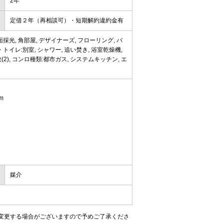
2年
定借２年（再相談可）・短期解約違約金有
採光, 角部屋, デザイナーズ, フローリング, バ
トイレ:別室, シャワー, 追い焚き, 浴室乾燥機,
2), コンロ種類:都市ガス, システムキッチン, エ
m
媒介
変更する場合がございますので予めご了承くださ