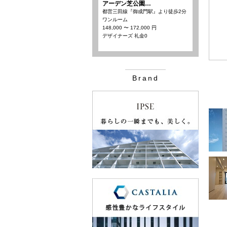
アーデン芝公園…
都営三田線『御成門駅』より徒歩2分
ワンルーム
148,000 〜 172,000 円
デザイナーズ 礼金0
Brand