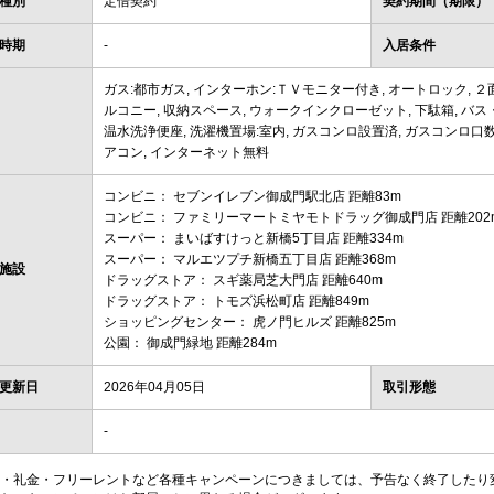
種別
定借契約
契約期間（期限）
時期
-
入居条件
ガス:都市ガス, インターホン:ＴＶモニター付き, オートロック, ２面
ルコニー, 収納スペース, ウォークインクローゼット, 下駄箱, バス・
温水洗浄便座, 洗濯機置場:室内, ガスコンロ設置済, ガスコンロ口数(
アコン, インターネット無料
コンビニ： セブンイレブン御成門駅北店 距離83m
コンビニ： ファミリーマートミヤモトドラッグ御成門店 距離202
スーパー： まいばすけっと新橋5丁目店 距離334m
スーパー： マルエツプチ新橋五丁目店 距離368m
施設
ドラッグストア： スギ薬局芝大門店 距離640m
ドラッグストア： トモズ浜松町店 距離849m
ショッピングセンター： 虎ノ門ヒルズ 距離825m
公園： 御成門緑地 距離284m
更新日
2026年04月05日
取引形態
-
・礼金・フリーレントなど各種キャンペーンにつきましては、予告なく終了したり