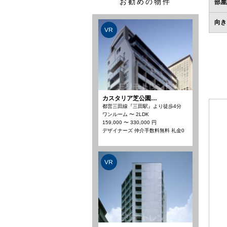
お勧めの物件
部屋
向き
VR
カスタリア芝公園…
都営三田線『三田駅』より徒歩4分
ワンルーム 〜 2LDK
159,000 〜 330,000 円
デザイナーズ 仲介手数料無料 礼金0
VR