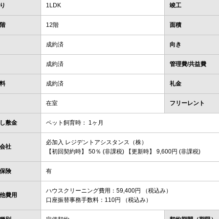
り
1LDK
竣工
階
12階
面積
成約済
向き
成約済
管理費/共益費
料
成約済
礼金
在室
フリーレント
し敷金
ペット飼育時： 1ヶ月
必加入 レジデントアシスタンス（株）
会社
【初回契約時】 50％ (非課税) 【更新時】 9,600円 (非課税)
保険
有
ハウスクリーニング費用：59,400円 （税込み）
他費用
口座振替事務手数料：110円 （税込み）