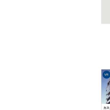
VR
カス