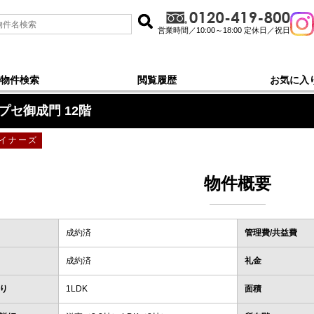
営業時間／10:00～18:00 定休日／祝日
物件検索
閲覧履歴
お気に入
プセ御成門 12階
イナーズ
物件概要
成約済
管理費/共益費
成約済
礼金
り
1LDK
面積