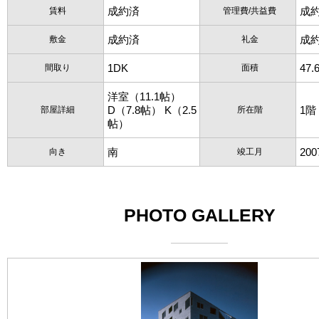
成約済
成
賃料
管理費/共益費
成約済
成
敷金
礼金
1DK
47.
間取り
面積
洋室（11.1帖）
D（7.8帖） K（2.5
1階
部屋詳細
所在階
帖）
南
20
向き
竣工月
PHOTO GALLERY