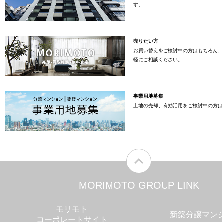
す。
売りたい方
お買い替えをご検討中の方はもちろん
軽にご相談ください。
事業用地募集
土地の売却、有効活用をご検討中の方
MORIMOTO GROUP LINK
モリモト
新築分譲マン
コーポレートサイト