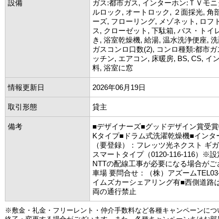
設備
ガス:都市ガス, インターホン:ＴＶモニ
ルロック, オートロック, ２面採光, 角
ーズ, フローリング, メゾネット, ロフ
ス, クローゼット, 下駄箱, バス・トイレ
き, 浴室乾燥機, 給湯, 温水洗浄便座, 洗
ガスコンロ口数(2), コンロ種類:都市ガ
ッチン, エアコン, 床暖房, BS, CS,
料, 浴室に窓
情報更新日
2026年06月19日
取引形態
貸主
備考
■デザイナーズ■グッドデザイン賞受賞物
Kタイプ■ドラム式洗濯乾燥機■インタ
（要登録）：フレッツ光ネクスト ギ
スマートタイプ（0120-116-116）
NTTの配線工事が必要になる場合がご
車場 要問合せ：（株）アズームTEL03-53
イムズカーシェアリング有■西側道路
両の通行禁止
※敷金・礼金・フリーレント・仲介手数料など各種キャンペーンにつ
終了・変更する場合がございます。また、各種キャンペーンキはお部