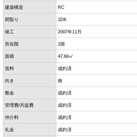
建築構造
RC
間取り
1DK
竣工
2007年11月
所在階
1階
面積
47.66㎡
賃料
成約済
向き
南
敷金
成約済
管理費/共益費
成約済
仲介料
成約済
礼金
成約済