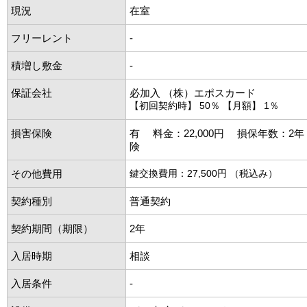
現況
在室
フリーレント
-
積増し敷金
-
保証会社
必加入 （株）エポスカード
【初回契約時】 50％ 【月額】 1％
損害保険
有 料金：22,000円 損保年数：2
険
その他費用
鍵交換費用：27,500円 （税込み）
契約種別
普通契約
契約期間（期限）
2年
入居時期
相談
入居条件
-