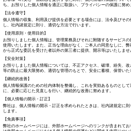
ち、お預りした個人情報を適正に取扱い、プライバシーの保護に努め
【法令遵守】
個人情報の収集、利用及び提供を必要とする場合には、法令及びその
し、社内諸規定に則り、適切な方法で行います。
【使用原則・使用目的】
お預りしました個人情報は、管理業務及びそれに附随するサービスの
使用いたします。また、正当な理由がなく、ご本人の同意なしに、弊
から正式な委託を受けた者以外の第三者に提供、開示等はいたしませ
【安全対策】
お預りしました個人情報については、不正アクセス、破壊、紛失、改
等の防止に最大限努め、適切な管理のもとで、安全に蓄積、保管いた
【継続的改善】
個人情報保護のための社内体制を整備し、これを実効あるものとして
に、必要に応じた見直しを行い、継続的な改善に努めます。
【個人情報の開示・訂正】
弊社は、個人情報の開示・訂正を求められたときは、社内諸規定に則
します。
【免責事項】
弊社のホームページには、外部ホームページへのリンクが含まれてお
は外部ホームページにおける個人情報の保護などに関する内容につい