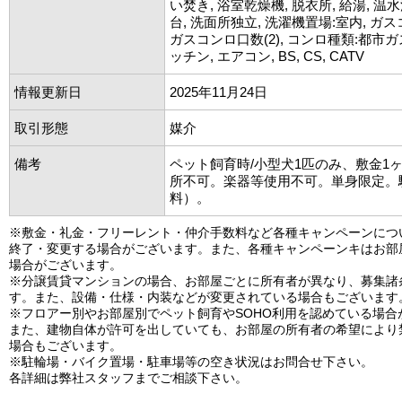
い焚き, 浴室乾燥機, 脱衣所, 給湯, 温
台, 洗面所独立, 洗濯機置場:室内, ガ
ガスコンロ口数(2), コンロ種類:都市ガ
ッチン, エアコン, BS, CS, CATV
情報更新日
2025年11月24日
取引形態
媒介
備考
ペット飼育時/小型犬1匹のみ、敷金1
所不可。楽器等使用不可。単身限定。
料）。
※敷金・礼金・フリーレント・仲介手数料など各種キャンペーンにつ
終了・変更する場合がございます。また、各種キャンペーンキはお部
場合がございます。
※分譲賃貸マンションの場合、お部屋ごとに所有者が異なり、募集諸
す。また、設備・仕様・内装などが変更されている場合もございます
※フロアー別やお部屋別でペット飼育やSOHO利用を認めている場合
また、建物自体が許可を出していても、お部屋の所有者の希望により
場合もございます。
※駐輪場・バイク置場・駐車場等の空き状況はお問合せ下さい。
各詳細は弊社スタッフまでご相談下さい。