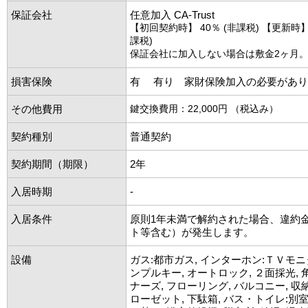
保証会社
任意加入 CA-Trust
【初回契約時】 40％ (非課税) 【更新時】 1
課税)
保証会社に加入しない場合は敷金2ヶ月
損害保険
有 有り 家財保険加入の必要があり
その他費用
鍵交換費用：22,000円 （税込み）
契約種別
普通契約
契約期間（期限）
2年
入居時期
-
入居条件
原則1年未満で解約された場合、違約
ト等含む）が発生します。
設備
ガス:都市ガス, インターホン:ＴＶモニ
ンプルキー, オートロック, ２面採光, 
ナーズ, フローリング, バルコニー, 収
ローゼット, 下駄箱, バス・トイレ:別室,