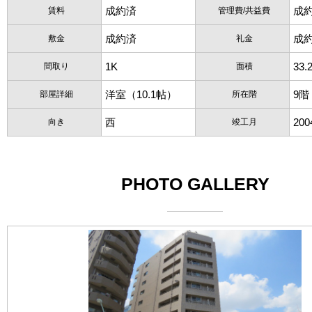
成約済
成
賃料
管理費/共益費
成約済
成
敷金
礼金
1K
33.
間取り
面積
洋室（10.1帖）
9階
部屋詳細
所在階
西
20
向き
竣工月
PHOTO GALLERY