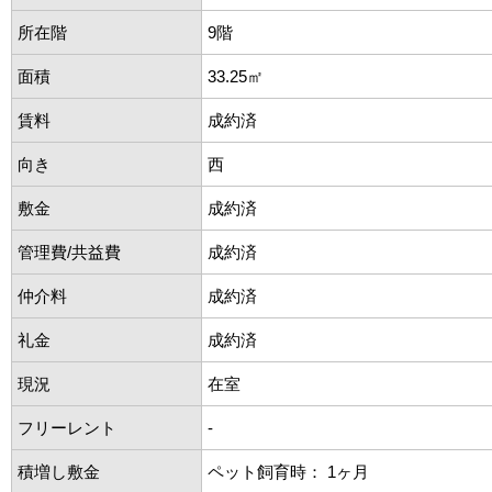
所在階
9階
面積
33.25㎡
賃料
成約済
向き
西
敷金
成約済
管理費/共益費
成約済
仲介料
成約済
礼金
成約済
現況
在室
フリーレント
-
積増し敷金
ペット飼育時： 1ヶ月