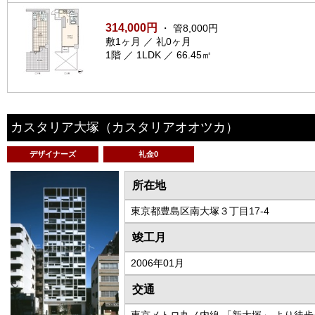
314,000円
・ 管8,000円
敷1ヶ月 ／ 礼0ヶ月
1階 ／ 1LDK ／ 66.45㎡
カスタリア大塚
（カスタリアオオツカ）
デザイナーズ
礼金0
所在地
東京都豊島区南大塚３丁目17-4
竣工月
2006年01月
交通
東京メトロ丸ノ内線 「新大塚」 より徒歩