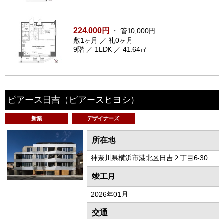
224,000円
・ 管10,000円
敷1ヶ月 ／ 礼0ヶ月
9階 ／ 1LDK ／ 41.64㎡
ピアース日吉
（ピアースヒヨシ）
新築
デザイナーズ
所在地
神奈川県横浜市港北区日吉２丁目6-30
竣工月
2026年01月
交通