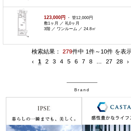
123,000円
・ 管12,000円
敷1ヶ月 ／ 礼0ヶ月
3階 ／ ワンルーム ／ 24.8㎡
検索結果：
279
件中 1件～10件 を表
‹
1
2
3
4
5
6
7
8
...
27
28
›
Brand