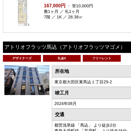
167,000円
・ 管10,000円
敷1ヶ月 ／ 礼1ヶ月
7階 ／ 1K ／ 28.38㎡
アトリオフラッツ馬込
（アトリオフラッツマゴメ）
デザイナーズ
礼金0
フリーレント
所在地
東京都大田区東馬込１丁目29-2
竣工月
2024年08月
交通
都営浅草線 「馬込」 より徒歩2分
東急大井町線 「荏原町」 より徒歩15分