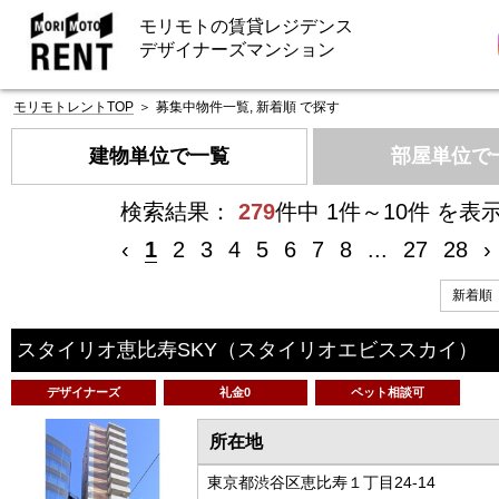
モリモトの賃貸レジデンス
デザイナーズマンション
モリモトレントTOP
＞
募集中物件一覧, 新着順 で探す
建物単位で一覧
部屋単位で
検索結果：
279
件中 1件～10件 を表
‹
1
2
3
4
5
6
7
8
...
27
28
›
スタイリオ恵比寿SKY
（スタイリオエビススカイ）
デザイナーズ
礼金0
ペット相談可
所在地
東京都渋谷区恵比寿１丁目24-14