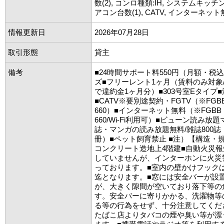
数(2), コンロ種類:IH, システムキッチン
アコン台数(1), CATV, インターネッ
情報更新日
2026年07月28日
取引形態
貸主
備考
■24時間サポート料550円（月額・税
ズ■フリーレント1ヶ月（賃料のみ対象
で違約金1ヶ月分）■303号室Eタイプ
■CATV※要別途契約・FGTV（※FGBB：0
660）■インターネット無料（※FGBB：01
660/Wi-Fi利用可）■ビューン読み放
誌・マンガの読み放題無料/雑誌800誌
冊）■ペット飼育禁止 ■注）【構造・
コンクリート造地上4階建■自動火災
していませんが、インターホンに火災
っております。■室内の壁かけフック
迄となります。■窓には安全バーが設
が、大きく隙間が空いており落下等の
す。安全バーに寄りかかる、洗濯物等
る等の行為をせず、十分注意してくだ
たばこ店よりタバコの煙や臭い等が漂