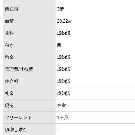
所在階
3階
面積
20.22㎡
賃料
成約済
向き
西
敷金
成約済
管理費/共益費
成約済
仲介料
成約済
礼金
成約済
現況
在室
フリーレント
1ヶ月
積増し敷金
-