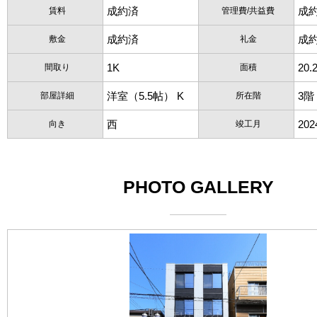
成約済
成
賃料
管理費/共益費
成約済
成
敷金
礼金
1K
20.
間取り
面積
洋室（5.5帖） K
3階
部屋詳細
所在階
西
20
向き
竣工月
PHOTO GALLERY