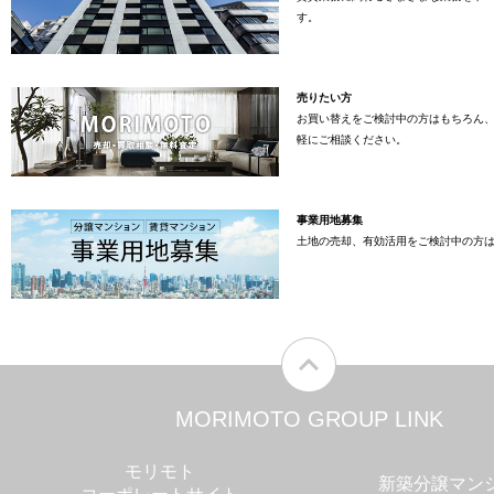
す。
売りたい方
お買い替えをご検討中の方はもちろん
軽にご相談ください。
事業用地募集
土地の売却、有効活用をご検討中の方
MORIMOTO GROUP LINK
モリモト
新築分譲マン