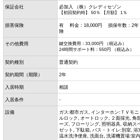
保証会社
必加入 （株）クレディセゾン
【初回契約時】 50％ 【月額】 1％
損害保険
有 料金：18,000円 損保年数：2
険
その他費用
鍵交換費用：33,000円 （税込み）
24時間サポート料：550円 （税込み）
契約種別
普通契約
契約期間（期限）
2年
入居時期
相談
入居条件
-
設備
ガス:都市ガス, インターホン:ＴＶモニ
ルロック, オートロック, ２面採光, 角
ーズ, フローリング, 照明器具, 収納ス
ゼット, 下駄箱, バス・トイレ:別室, 浴
温水洗浄便座, 洗面台, 洗濯機置場:室