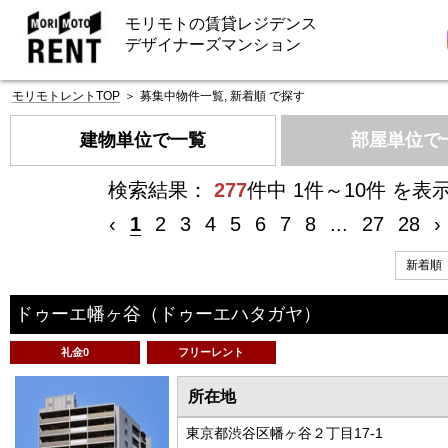
モリモトの賃貸レジデンス
デザイナーズマンション
モリモトレントTOP
＞
募集中物件一覧, 新着順 で探す
建物単位で一覧
部屋単位で
検索結果：
277
件中 1件～10件 を表
‹
1
2
3
4
5
6
7
8
...
27
28
›
ドゥーエ幡ヶ谷
（ドゥーエハタガヤ）
礼金0
フリーレント
所在地
東京都渋谷区幡ヶ谷２丁目17-1