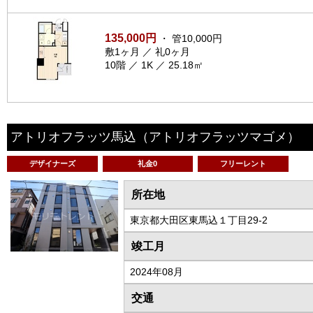
135,000円
・ 管10,000円
敷1ヶ月 ／ 礼0ヶ月
10階 ／ 1K ／ 25.18㎡
アトリオフラッツ馬込
（アトリオフラッツマゴメ）
デザイナーズ
礼金0
フリーレント
所在地
東京都大田区東馬込１丁目29-2
竣工月
2024年08月
交通