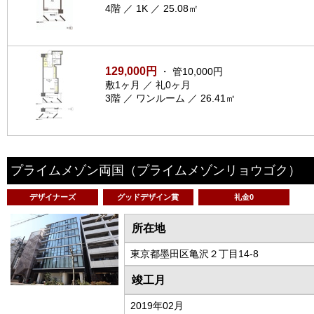
4階 ／ 1K ／ 25.08㎡
129,000円
・ 管10,000円
敷1ヶ月 ／ 礼0ヶ月
3階 ／ ワンルーム ／ 26.41㎡
プライムメゾン両国
（プライムメゾンリョウゴク）
デザイナーズ
グッドデザイン賞
礼金0
所在地
東京都墨田区亀沢２丁目14-8
竣工月
2019年02月