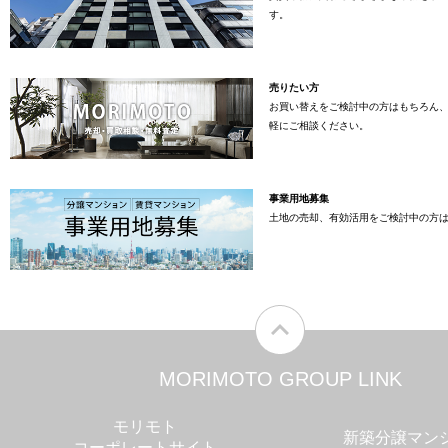
す。
売りたい方
お買い替えをご検討中の方はもちろん
軽にご相談ください。
事業用地募集
土地の売却、有効活用をご検討中の方
MORIMOTO GROUP LINK
モリモト
新築分譲マン
コーポレートサイト