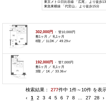
東京メトロ日比谷線 「広尾」 より徒歩1
東急東横線 「代官山」 より徒歩15分
302,000円
・ 管10,000円
敷1ヶ月 ／ 礼1ヶ月
8階 ／ 1LDK ／ 49.29㎡
192,000円
・ 管7,000円
敷1ヶ月 ／ 礼1ヶ月
3階 ／ 1K ／ 33.36㎡
検索結果：
277
件中 1件～10件 を表
‹
1
2
3
4
5
6
7
8
...
27
28
›