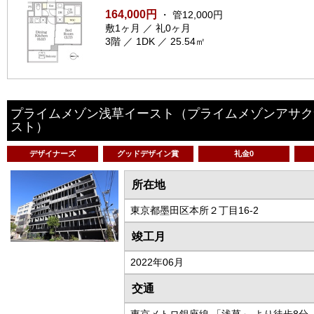
164,000円
・ 管12,000円
敷1ヶ月 ／ 礼0ヶ月
3階 ／ 1DK ／ 25.54㎡
プライムメゾン浅草イースト
（プライムメゾンアサク
スト）
デザイナーズ
グッドデザイン賞
礼金0
所在地
東京都墨田区本所２丁目16-2
竣工月
2022年06月
交通
東京メトロ銀座線 「浅草」 より徒歩8分