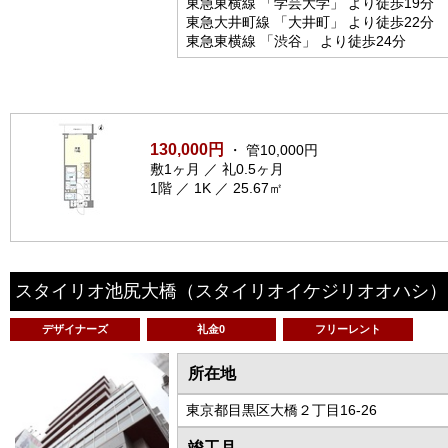
東急東横線 「学芸大学」 より徒歩19分
東急大井町線 「大井町」 より徒歩22分
東急東横線 「渋谷」 より徒歩24分
130,000円
・ 管10,000円
敷1ヶ月 ／ 礼0.5ヶ月
1階 ／ 1K ／ 25.67㎡
スタイリオ池尻大橋
（スタイリオイケジリオオハシ）
デザイナーズ
礼金0
フリーレント
所在地
東京都目黒区大橋２丁目16-26
竣工月