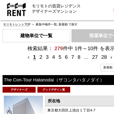
モリモトの賃貸レジデンス
デザイナーズマンション
モリモトレントTOP
＞
募集中物件一覧, 新着順 で探す
建物単位で一覧
部屋単位で
検索結果：
279
件中 1件～10件 を表
‹
1
2
3
4
5
6
7
8
...
27
28
›
The Con-Tour Hatanodai
（ザコンタハタノダイ）
デザイナーズ
グッドデザイン賞
所在地
東京都大田区上池台１丁目4-7