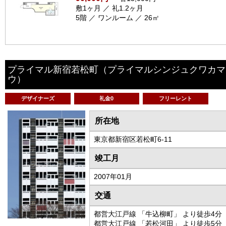
敷1ヶ月 ／ 礼1.2ヶ月
5階 ／ ワンルーム ／ 26㎡
プライマル新宿若松町
（プライマルシンジュクワカマ
ウ）
デザイナーズ
礼金0
フリーレント
所在地
東京都新宿区若松町6-11
竣工月
2007年01月
交通
都営大江戸線 「牛込柳町」 より徒歩4分
都営大江戸線 「若松河田」 より徒歩5分