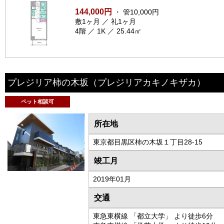
144,000円
・ 管10,000円
敷1ヶ月 ／ 礼1ヶ月
4階 ／ 1K ／ 25.44㎡
プレジリア柿の木坂
（プレジリアカキノキザカ）
ペット相談可
所在地
東京都目黒区柿の木坂１丁目28-15
竣工月
2019年01月
交通
東急東横線 「都立大学」 より徒歩6分