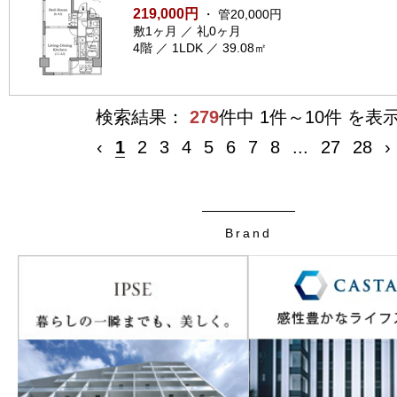
219,000円
・ 管20,000円
敷1ヶ月 ／ 礼0ヶ月
4階 ／ 1LDK ／ 39.08㎡
検索結果：
279
件中 1件～10件 を表
‹
1
2
3
4
5
6
7
8
...
27
28
›
Brand