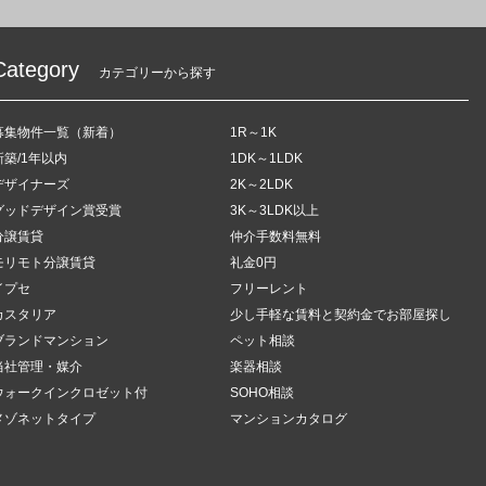
Category
カテゴリーから探す
募集物件一覧（新着）
1R～1K
新築/1年以内
1DK～1LDK
デザイナーズ
2K～2LDK
グッドデザイン賞受賞
3K～3LDK以上
分譲賃貸
仲介手数料無料
モリモト分譲賃貸
礼金0円
イプセ
フリーレント
カスタリア
少し手軽な賃料と契約金でお部屋探し
ブランドマンション
ペット相談
当社管理・媒介
楽器相談
ウォークインクロゼット付
SOHO相談
メゾネットタイプ
マンションカタログ