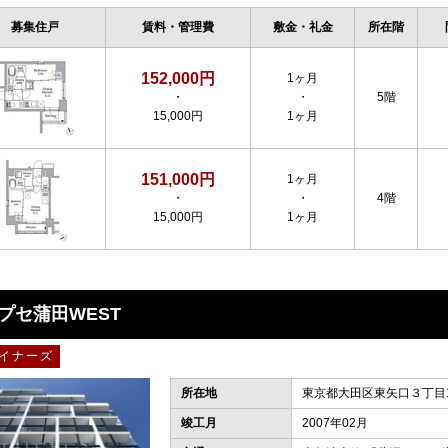
募集住戸
賃料・管理費
敷金・礼金
所在階
152,000円
1ヶ月
・
・
5階
15,000円
1ヶ月
151,000円
1ヶ月
・
・
4階
15,000円
1ヶ月
プセ蒲田WEST
イナーズ
所在地
東京都大田区東矢口３丁目1
竣工月
2007年02月