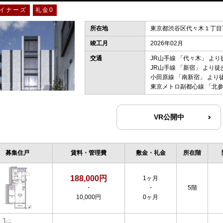
イナーズ
礼金0
所在地
東京都渋谷区代々木１丁目7
竣工月
2026年02月
交通
JR山手線
「
代々木
」 より
JR山手線
「
新宿
」 より徒
小田原線
「
南新宿
」 より
東京メトロ副都心線
「
北
VR公開中
募集住戸
賃料・管理費
敷金・礼金
所在階
188,000円
1ヶ月
・
・
5階
10,000円
0ヶ月