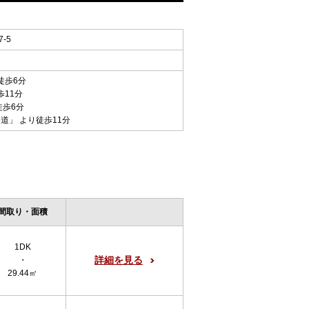
-5
徒歩6分
歩11分
徒歩6分
参道
」 より徒歩11分
間取り・面積
1DK
詳細を見る
・
29.44㎡