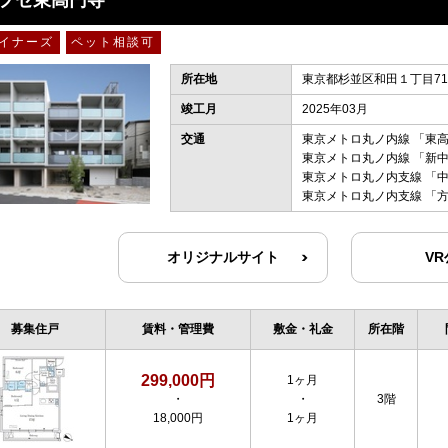
プセ東高円寺
イナーズ
ペット相談可
所在地
東京都杉並区和田１丁目71-
竣工月
2025年03月
交通
東京メトロ丸ノ内線
「
東
東京メトロ丸ノ内線
「
新
東京メトロ丸ノ内支線
「
東京メトロ丸ノ内支線
「
オリジナルサイト
V
募集住戸
賃料・管理費
敷金・礼金
所在階
299,000円
1ヶ月
・
・
3階
18,000円
1ヶ月