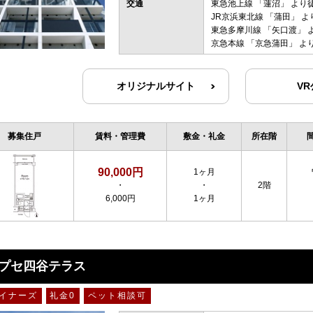
交通
東急池上線
「
蓮沼
」 より
JR京浜東北線
「
蒲田
」 よ
東急多摩川線
「
矢口渡
」 
京急本線
「
京急蒲田
」 よ
オリジナルサイト
V
募集住戸
賃料・管理費
敷金・礼金
所在階
90,000円
1ヶ月
・
・
2階
6,000円
1ヶ月
プセ四谷テラス
イナーズ
礼金0
ペット相談可