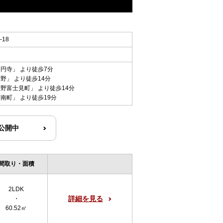
18
高円寺
」 より徒歩7分
中野
」 より徒歩14分
中野富士見町
」 より徒歩14分
方南町
」 より徒歩19分
R公開中
間取り・面積
2LDK
詳細を見る
・
60.52㎡