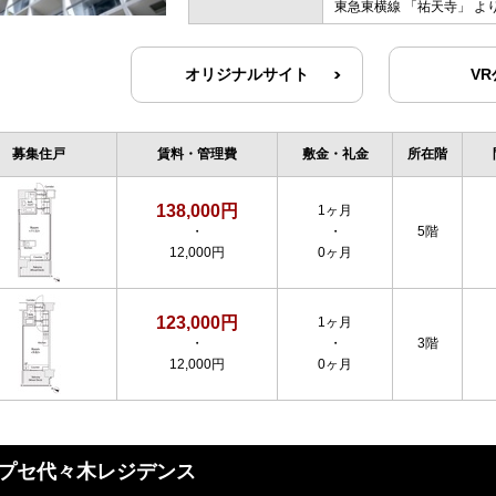
東急東横線
「
祐天寺
」 よ
オリジナルサイト
V
募集住戸
賃料・管理費
敷金・礼金
所在階
138,000円
1ヶ月
・
・
5階
12,000円
0ヶ月
123,000円
1ヶ月
・
・
3階
12,000円
0ヶ月
プセ代々木レジデンス