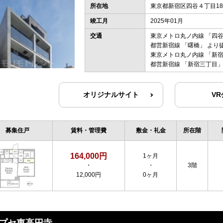
所在地
東京都新宿区四谷４丁目18-
竣工月
2025年01月
交通
東京メトロ丸ノ内線
「
四
都営新宿線
「
曙橋
」 より
東京メトロ丸ノ内線
「
新
都営新宿線
「
新宿三丁目
」
オリジナルサイト
V
募集住戸
賃料・管理費
敷金・礼金
所在階
164,000円
1ヶ月
・
・
3階
12,000円
0ヶ月