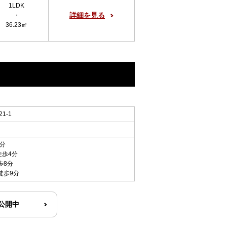
1LDK
詳細を見る
・
36.23㎡
1-1
3分
徒歩4分
歩8分
徒歩9分
R公開中