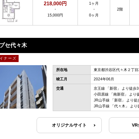
218,000円
1ヶ月
・
・
2階
15,000円
0ヶ月
プセ代々木
イナーズ
所在地
東京都渋谷区代々木２丁目2
竣工月
2024年06月
交通
京王線
「
新宿
」 より徒歩
小田原線
「
南新宿
」 より
JR山手線
「
新宿
」 より徒
JR山手線
「
代々木
」 より
オリジナルサイト
V