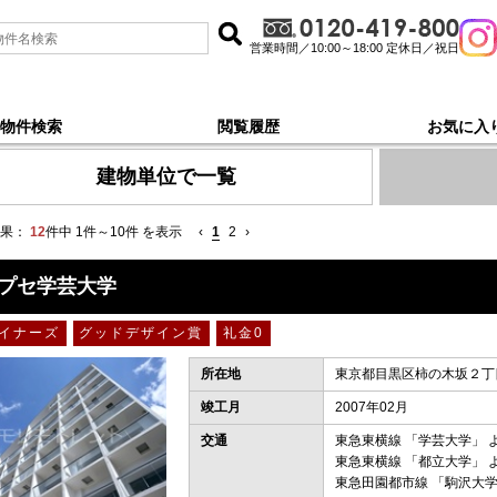
営業時間／10:00～18:00 定休日／祝日
物件検索
閲覧履歴
お気に入
 新着順 で探す
建物単位で一覧
果：
12
件中 1件～10件 を表示
‹
1
2
›
プセ学芸大学
イナーズ
グッドデザイン賞
礼金0
所在地
東京都目黒区柿の木坂２丁目
竣工月
2007年02月
交通
東急東横線
「
学芸大学
」 
東急東横線
「
都立大学
」 
東急田園都市線
「
駒沢大