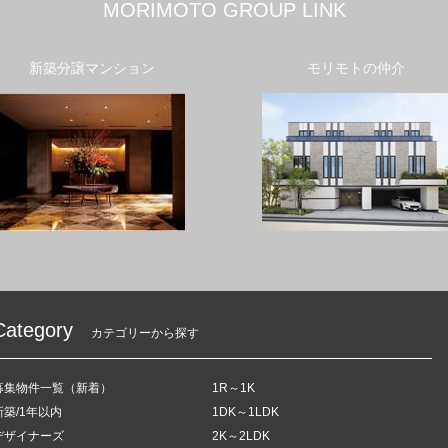
MORIMOTO GROUP LINK
新築分譲マンション
モリモトの仲介
Category
カテゴリーから探す
募集物件一覧（新着）
1R～1K
新築/1年以内
1DK～1LDK
デザイナーズ
2K～2LDK