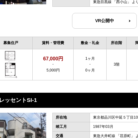
東急目黒線
「
西小山
」 よ
VR公開中
募集住戸
賃料・管理費
敷金・礼金
所在階
67,000円
1ヶ月
・
・
3階
5,000円
0ヶ月
レッセントSI-1
所在地
東京都品川区中延５丁目10-
竣工月
1987年03月
交通
東急大井町線
「
荏原町
」 