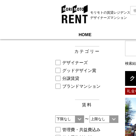
モリモトの賃貸レジデンス
デザイナーズマンション
HOME
モリモトレントTOP
＞
募集中物件一覧, 少し手
カテゴリー
デザイナーズ
検索結
グッドデザイン賞
ク
分譲賃貸
ブランドマンション
礼金
賃料
〜
管理費・共益費込み