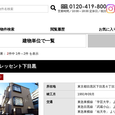
営業時間／10:00～18:00 定休日／祝日
物件検索
閲覧履歴
お気に入
軽な賃料と契約金でお部屋探し, 新着順 で探す
建物単位で一覧
果：
2
件中 1件～2件 を表示
レッセント下目黒
0
所在地
東京都目黒区下目黒６丁目1
竣工月
1991年09月
交通
東急東横線
「
学芸大学
」 
東急目黒線
「
武蔵小山
」 
東急東横線
「
祐天寺
」 よ