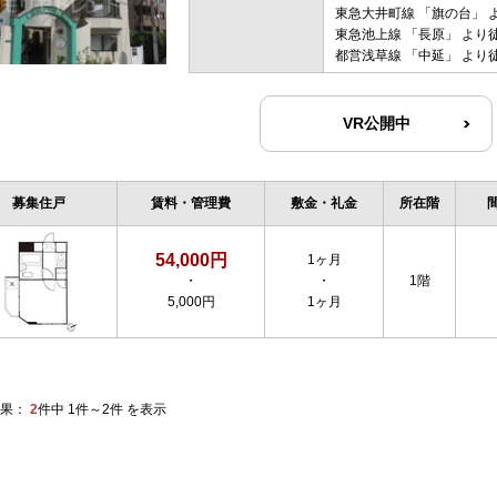
東急大井町線
「
旗の台
」 
東急池上線
「
長原
」 より
都営浅草線
「
中延
」 より
VR公開中
募集住戸
賃料・管理費
敷金・礼金
所在階
54,000円
1ヶ月
・
・
1階
5,000円
1ヶ月
果：
2
件中 1件～2件 を表示