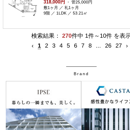
318,000円
・ 管25,000円
敷1ヶ月 ／ 礼1ヶ月
9階 ／ 1LDK ／ 53.21㎡
検索結果：
270
件中 1件～10件 を表
‹
1
2
3
4
5
6
7
8
...
26
27
›
Brand