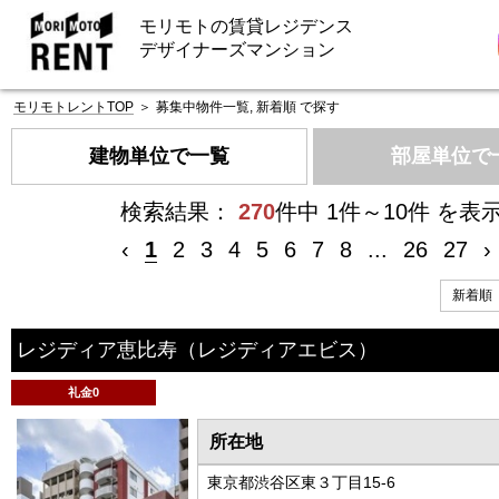
モリモトの賃貸レジデンス
デザイナーズマンション
モリモトレントTOP
＞
募集中物件一覧, 新着順 で探す
建物単位で一覧
部屋単位で
検索結果：
270
件中 1件～10件 を表
‹
1
2
3
4
5
6
7
8
...
26
27
›
レジディア恵比寿
（レジディアエビス）
礼金0
所在地
東京都渋谷区東３丁目15-6