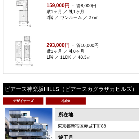
159,000円
・ 管8,000円
敷1ヶ月 ／ 礼1ヶ月
2階 ／ ワンルーム ／ 27㎡
293,000円
・ 管10,000円
敷1ヶ月 ／ 礼0ヶ月
1階 ／ 1LDK ／ 48.3㎡
ピアース神楽坂HILLS
（ピアースカグラザカヒルズ）
デザイナーズ
礼金0
所在地
東京都新宿区赤城下町88
竣工月