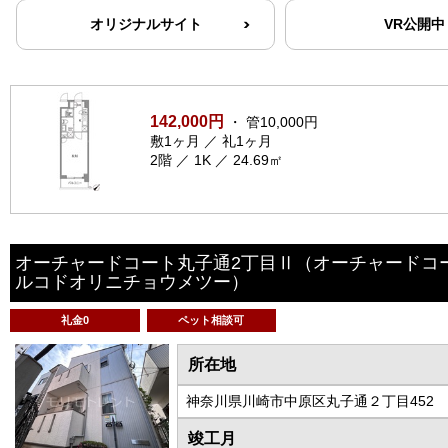
オリジナルサイト
VR公開中
142,000円
・ 管10,000円
敷1ヶ月 ／ 礼1ヶ月
2階 ／ 1K ／ 24.69㎡
オーチャードコート丸子通2丁目Ⅱ
（オーチャードコ
ルコドオリニチョウメツー）
礼金0
ペット相談可
所在地
神奈川県川崎市中原区丸子通２丁目452
竣工月