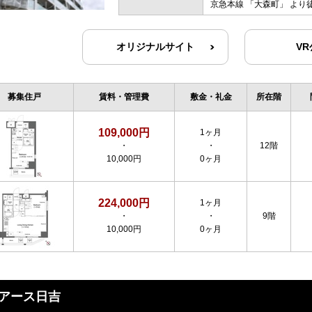
京急本線
「
大森町
」 より
オリジナルサイト
V
募集住戸
賃料・管理費
敷金・礼金
所在階
109,000円
1ヶ月
・
・
12階
10,000円
0ヶ月
224,000円
1ヶ月
・
・
9階
10,000円
0ヶ月
アース日吉