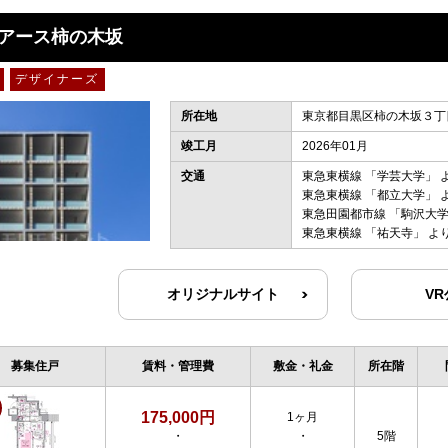
アース柿の木坂
デザイナーズ
所在地
東京都目黒区柿の木坂３丁目
竣工月
2026年01月
交通
東急東横線
「
学芸大学
」 
東急東横線
「
都立大学
」 
東急田園都市線
「
駒沢大
東急東横線
「
祐天寺
」 よ
オリジナルサイト
V
募集住戸
賃料・管理費
敷金・礼金
所在階
175,000円
1ヶ月
・
・
5階