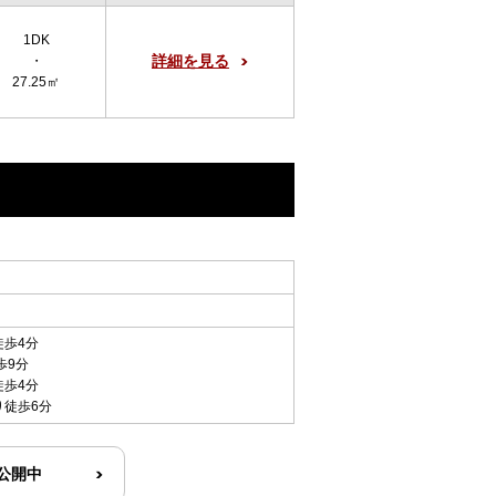
1DK
詳細を見る
・
27.25㎡
徒歩4分
歩9分
徒歩4分
り徒歩6分
R公開中