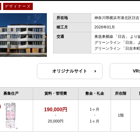
デザイナーズ
所在地
神奈川県横浜市港北区日吉２
竣工月
2026年01月
交通
東急東横線
「
日吉
」 より
グリーンライン
「
日吉
」 
グリーンライン
「
日吉本
オリジナルサイト
V
募集住戸
賃料・管理費
敷金・礼金
所在階
190,000円
1ヶ月
・
・
1階
20,000円
1ヶ月