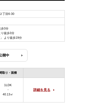
丁目6-30
徒歩3分
より徒歩3分
町
」 より徒歩19分
R公開中
間取り・面積
1LDK
詳細を見る
・
40.13㎡