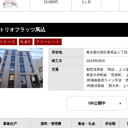
15,000円
1ヶ月
トリオフラッツ馬込
イナーズ
礼金0
フリーレント
所在地
東京都大田区東馬込１丁目2
竣工月
2024年08月
交通
都営浅草線
「
馬込
」 より
東急大井町線
「
荏原町
」 
JR湘南新宿ライン宇須
「
JR横須賀線
「
西大井
」 よ
VR公開中
募集住戸
賃料・管理費
敷金・礼金
所在階