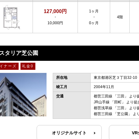
127,000円
1ヶ月
・
・
4階
10,000円
0ヶ月
スタリア芝公園
イナーズ
礼金0
所在地
東京都港区芝３丁目32-10
竣工月
2004年11月
交通
都営三田線
「
三田
」 より
JR山手線
「
田町
」 より徒
都営浅草線
「
三田
」 より
都営三田線
「
芝公園
」 よ
オリジナルサイト
V