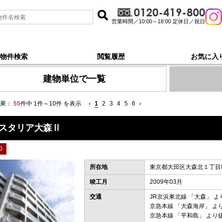
営業時間／10:00～18:00 定休日／祝日
物件検索
閲覧履歴
お気に入
・媒介, 新着順 で探す
建物単位で一覧
果：
55
件中 1件～10件 を表示
‹
1
2
3
4
5
6
›
スタリア大森Ⅱ
0
所在地
東京都大田区大森北１丁目8
竣工月
2009年03月
交通
JR京浜東北線
「
大森
」 よ
京急本線
「
大森海岸
」 よ
京急本線
「
平和島
」 より