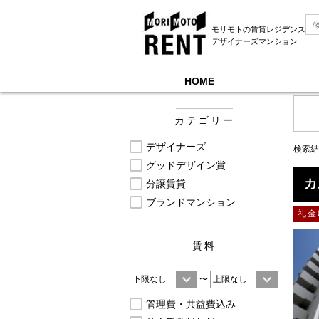
モリモトの賃貸レジデンス
デザイナーズマンション
HOME
モリモトレントTOP
＞
募集中物件一覧, 当社管理
カテゴリー
デザイナーズ
検索結
グッドデザイン賞
カ
分譲賃貸
ブランドマンション
礼金
賃料
〜
管理費・共益費込み