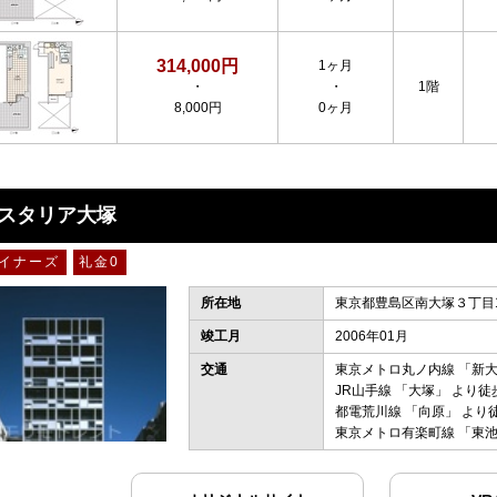
314,000円
1ヶ月
・
・
1階
8,000円
0ヶ月
スタリア大塚
イナーズ
礼金0
所在地
東京都豊島区南大塚３丁目1
竣工月
2006年01月
交通
東京メトロ丸ノ内線
「
新
JR山手線
「
大塚
」 より徒
都電荒川線
「
向原
」 より
東京メトロ有楽町線
「
東