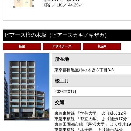
6階 ／ 1K ／ 44.29㎡
ピアース柿の木坂
（ピアースカキノキザカ）
新築
デザイナーズ
礼金0
所在地
東京都目黒区柿の木坂３丁目3-6
竣工月
2026年01月
交通
東急東横線 「学芸大学」 より徒歩12分
東急東横線 「都立大学」 より徒歩17分
東急田園都市線 「駒沢大学」 より徒歩1
東急東横線 「祐天寺」 より徒歩24分