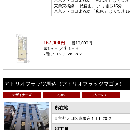
東京メトロ日比谷線 「恵比寿」 より徒歩
東急東横線 「代官山」 より徒歩15分
東京メトロ日比谷線 「広尾」 より徒歩1
167,000円
・ 管10,000円
敷1ヶ月 ／ 礼1ヶ月
7階 ／ 1K ／ 28.38㎡
アトリオフラッツ馬込
（アトリオフラッツマゴメ）
デザイナーズ
礼金0
フリーレント
所在地
東京都大田区東馬込１丁目29-2
竣工月