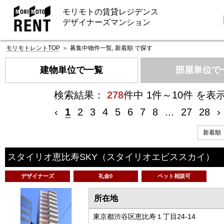
モリモトの賃貸レジデンス
デザイナーズマンション
モリモトレントTOP
＞
募集中物件一覧, 新着順 で探す
建物単位で一覧
部屋単位で
検索結果：
278
件中 1件～10件 を表
‹
1
2
3
4
5
6
7
8
...
27
28
›
スタイリオ恵比寿SKY
（スタイリオエビススカイ）
デザイナーズ
礼金0
ペット相談可
所在地
東京都渋谷区恵比寿１丁目24-14