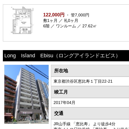
122,000円
・ 管7,000円
敷1ヶ月 ／ 礼0ヶ月
6階 ／ ワンルーム ／ 27.62㎡
Long Isⅼand Ebisu
（ロングアイランドエビス）
所在地
東京都渋谷区恵比寿１丁目22-21
竣工月
2017年04月
交通
JR山手線 「恵比寿」 より徒歩4分