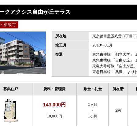
ークアクシス自由が丘テラス
ト相談可
所在地
東京都目黒区八雲３丁目11
竣工月
2013年01月
交通
東急東横線
「
都立大学
」 
東急東横線
「
自由が丘
」 
東急大井町線
「
自由が丘
」
東急目黒線
「
奥沢
」 より
募集住戸
賃料・管理費
敷金・礼金
所在階
143,000円
1ヶ月
・
・
2階
10,000円
1ヶ月