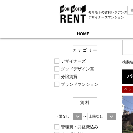
モリモトの賃貸レジデンス
デザイナーズマンション
HOME
モリモトレントTOP
＞
募集中物件一覧, 楽器相談
カテゴリー
デザイナーズ
検索結
グッドデザイン賞
パ
分譲賃貸
ブランドマンション
ペッ
賃料
〜
管理費・共益費込み