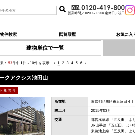
営業時間／10:00～18:00 定休日／祝日
物件検索
閲覧履歴
お気に入
, 新着順 で探す
建物単位で一覧
果：
53
件中 1件～10件 を表示
‹
1
2
3
4
5
6
›
ークアクシス池田山
ト相談可
所在地
東京都品川区東五反田４丁目
竣工月
2015年03月
交通
都営浅草線
「
五反田
」 よ
JR山手線
「
五反田
」 より
東急池上線
「
五反田
」 よ