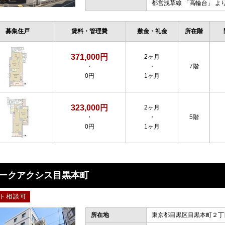
都営浅草線
「
高輪台
」 よ
募集住戸
賃料・管理費
敷金・礼金
所在階
371,000円
2ヶ月
・
・
7階
0円
1ヶ月
323,000円
2ヶ月
・
・
5階
0円
1ヶ月
ークアクシス目黒本町
ト相談可
所在地
東京都目黒区目黒本町２丁目