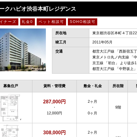
ークハビオ渋谷本町レジデンス
イナーズ
礼金0
ペット相談可
SOHO相談可
所在地
東京都渋谷区本町４丁目22-
竣工月
2011年05月
交通
都営大江戸線
「
西新宿五
東京メトロ丸ノ内支線
「
京王線
「
初台
」 より徒歩1
都営大江戸線
「
中野坂上
」
募集住戸
賃料・管理費
敷金・礼金
所在階
287,000円
2ヶ月
・
・
9階
12,000円
0ヶ月
308,000円
2ヶ月