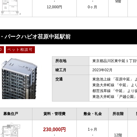
・
・
9階
12,000円
0ヶ月
・パークハビオ荏原中延駅前
0
ペット相談可
所在地
東京都品川区東中延１丁目9
竣工月
2023年02月
交通
東急池上線
「
荏原中延
」 
東急大井町線
「
中延
」 よ
都営浅草線
「
中延
」 より
東急大井町線
「
戸越公園
」
募集住戸
賃料・管理費
敷金・礼金
所在階
230,000円
1ヶ月
・
・
12階