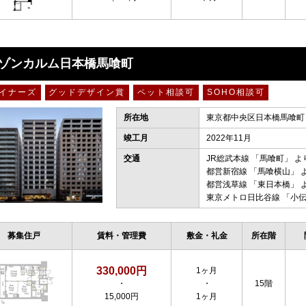
ゾンカルム日本橋馬喰町
イナーズ
グッドデザイン賞
ペット相談可
SOHO相談可
所在地
東京都中央区日本橋馬喰町１
竣工月
2022年11月
交通
JR総武本線
「
馬喰町
」 よ
都営新宿線
「
馬喰横山
」 
都営浅草線
「
東日本橋
」 
東京メトロ日比谷線
「
小
募集住戸
賃料・管理費
敷金・礼金
所在階
330,000円
1ヶ月
・
・
15階
15,000円
1ヶ月