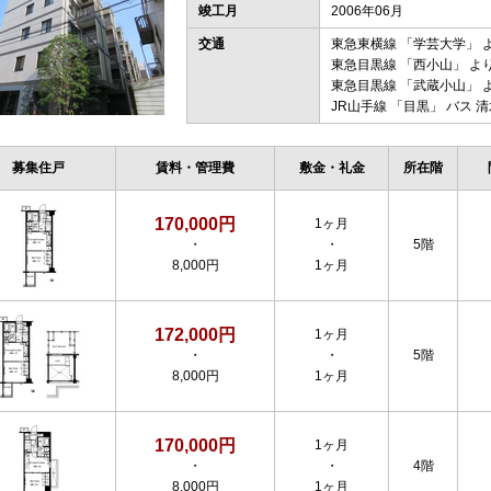
竣工月
2006年06月
交通
東急東横線
「
学芸大学
」 
東急目黒線
「
西小山
」 よ
東急目黒線
「
武蔵小山
」 
JR山手線
「
目黒
」 バス 
募集住戸
賃料・管理費
敷金・礼金
所在階
170,000円
1ヶ月
・
・
5階
8,000円
1ヶ月
172,000円
1ヶ月
・
・
5階
8,000円
1ヶ月
170,000円
1ヶ月
・
・
4階
8,000円
1ヶ月