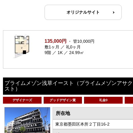
オリジナルサイト
135,000円
・ 管10,000円
敷1ヶ月 ／ 礼0ヶ月
9階 ／ 1K ／ 24.99㎡
プライムメゾン浅草イースト
（プライムメゾンアサク
スト）
デザイナーズ
グッドデザイン賞
礼金0
所在地
東京都墨田区本所２丁目16-2