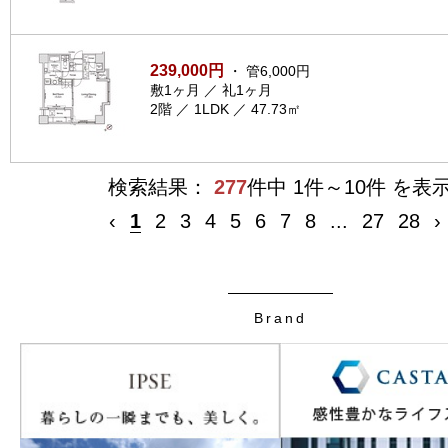
239,000円
・ 管6,000円
敷1ヶ月 ／ 礼1ヶ月
2階 ／ 1LDK ／ 47.73㎡
検索結果：
277
件中 1件～10件 を表
‹
1
2
3
4
5
6
7
8
...
27
28
›
Brand