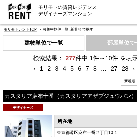
モリモトの賃貸レジデンス
デザイナーズマンション
モリモトレントTOP
＞
募集中物件一覧, 新着順 で探す
建物単位で一覧
部屋単位で
検索結果：
277
件中 1件～10件 を表
‹
1
2
3
4
5
6
7
8
...
27
28
›
カスタリア麻布十番
（カスタリアアザブジュウバン）
デザイナーズ
所在地
東京都港区麻布十番２丁目10-1