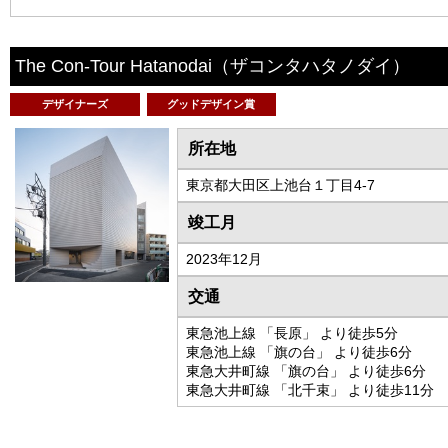
The Con-Tour Hatanodai
（ザコンタハタノダイ）
デザイナーズ
グッドデザイン賞
所在地
東京都大田区上池台１丁目4-7
竣工月
2023年12月
交通
東急池上線 「長原」 より徒歩5分
東急池上線 「旗の台」 より徒歩6分
東急大井町線 「旗の台」 より徒歩6分
東急大井町線 「北千束」 より徒歩11分