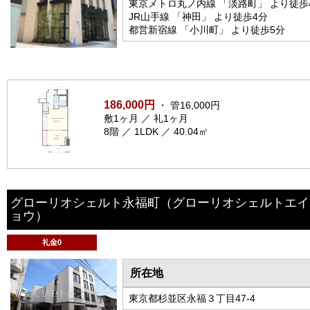
東京メトロ丸ノ内線 「淡路町」 より徒歩
JR山手線 「神田」 より徒歩4分
都営新宿線 「小川町」 より徒歩5分
186,000円
・ 管16,000円
敷1ヶ月 ／ 礼1ヶ月
8階 ／ 1LDK ／ 40.04㎡
グローリオシェルト永福町
（グローリオシェルトエイ
ョウ）
礼金0
所在地
東京都杉並区永福３丁目47-4