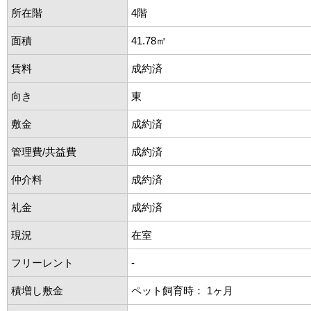
所在階
4階
面積
41.78㎡
賃料
成約済
向き
東
敷金
成約済
管理費/共益費
成約済
仲介料
成約済
礼金
成約済
現況
在室
フリーレント
-
積増し敷金
ペット飼育時： 1ヶ月