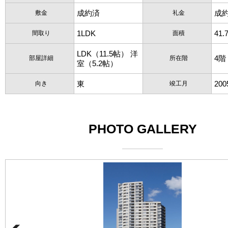
成約済
成
敷金
礼金
1LDK
41.
間取り
面積
LDK（11.5帖） 洋
4階
部屋詳細
所在階
室（5.2帖）
東
20
向き
竣工月
PHOTO GALLERY