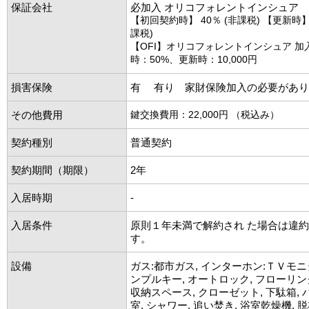
保証会社
必加入 オリコフォレントインシュア
【初回契約時】 40％ (非課税) 【更新時】 1
課税)
【OFI】オリコフォレントインシュア 加
時：50%、更新時：10,000円
損害保険
有 有り 家財保険加入の必要があり
その他費用
鍵交換費用：22,000円 （税込み）
契約種別
普通契約
契約期間（期限）
2年
入居時期
-
入居条件
原則１年未満で解約され た場合は違
す。
設備
ガス:都市ガス, インターホン:ＴＶモニ
ンプルキー, オートロック, フローリン
収納スペース, クローゼット, 下駄箱,
室, シャワー, 追い焚き, 浴室乾燥機, 脱