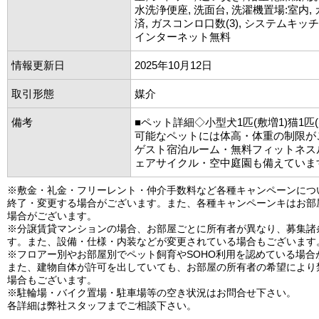
水洗浄便座, 洗面台, 洗濯機置場:室内
済, ガスコンロ口数(3), システムキッチ
インターネット無料
情報更新日
2025年10月12日
取引形態
媒介
備考
■ペット詳細◇小型犬1匹(敷増1)猫1匹
可能なペットには体高・体重の制限が
ゲスト宿泊ルーム・無料フィットネス
ェアサイクル・空中庭園も備えていま
※敷金・礼金・フリーレント・仲介手数料など各種キャンペーンにつ
終了・変更する場合がございます。また、各種キャンペーンキはお部
場合がございます。
※分譲賃貸マンションの場合、お部屋ごとに所有者が異なり、募集諸
す。また、設備・仕様・内装などが変更されている場合もございます
※フロアー別やお部屋別でペット飼育やSOHO利用を認めている場合
また、建物自体が許可を出していても、お部屋の所有者の希望により
場合もございます。
※駐輪場・バイク置場・駐車場等の空き状況はお問合せ下さい。
各詳細は弊社スタッフまでご相談下さい。