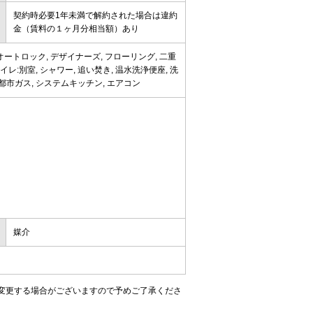
契約時必要1年未満で解約された場合は違約
金（賃料の１ヶ月分相当額）あり
オートロック, デザイナーズ, フローリング, 二重
イレ:別室, シャワー, 追い焚き, 温水洗浄便座, 洗
:都市ガス, システムキッチン, エアコン
媒介
変更する場合がございますので予めご了承くださ