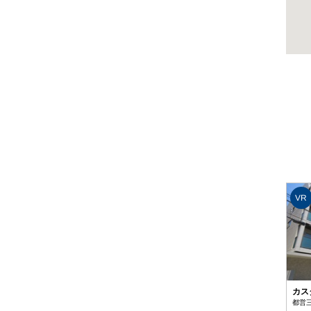
VR
カス
都営