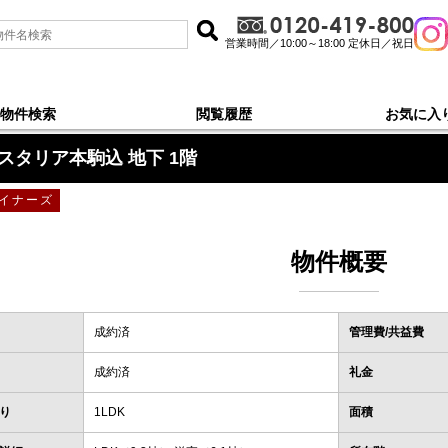
営業時間／10:00～18:00 定休日／祝日
物件検索
閲覧履歴
お気に入
下1階
スタリア本駒込 地下 1階
イナーズ
物件概要
成約済
管理費/共益費
成約済
礼金
り
1LDK
面積