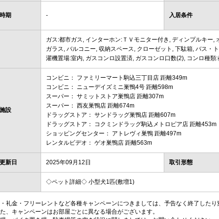
時期
-
入居条件
ガス:都市ガス, インターホン:ＴＶモニター付き, ディンプルキー, 
ガラス, バルコニー, 収納スペース, クローゼット, 下駄箱, バス・ト
濯機置場:室内, ガスコンロ設置済, ガスコンロ口数(2), コンロ種類
コンビニ： ファミリーマート駒込三丁目店 距離349m
コンビニ： ニューデイズミニ巣鴨4号 距離598m
スーパー： サミットストア巣鴨店 距離307m
スーパー： 西友巣鴨店 距離674m
施設
ドラッグストア： サンドラッグ巣鴨店 距離607m
ドラッグストア： コクミンドラッグ駒込メトロピア店 距離453m
ショッピングセンター： アトレヴィ巣鴨 距離497m
レンタルビデオ： ゲオ巣鴨店 距離563m
更新日
2025年09月12日
取引形態
◇ペット詳細◇ 小型犬1匹(敷増1)
・礼金・フリーレントなど各種キャンペーンにつきましては、予告なく終了したり
た、キャンペーンはお部屋ごとに異なる場合がございます。