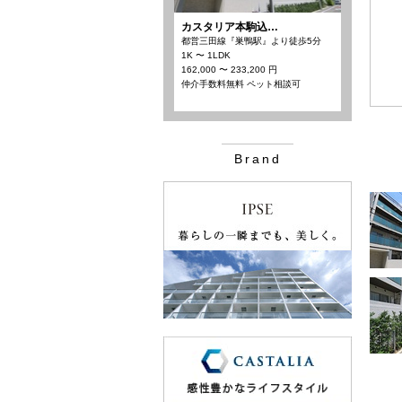
カスタリア本駒込…
都営三田線『巣鴨駅』より徒歩5分
1K 〜 1LDK
162,000 〜 233,200 円
仲介手数料無料 ペット相談可
Brand