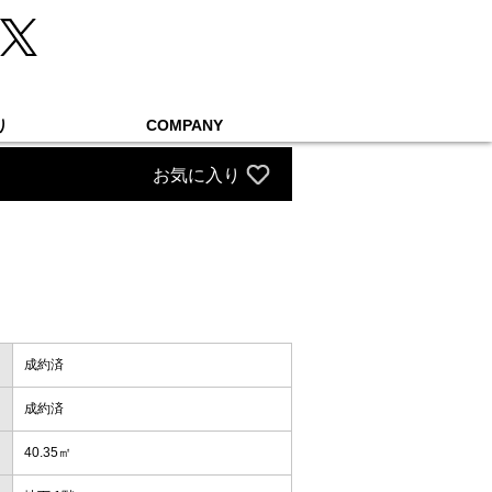
り
COMPANY
お気に入り
成約済
成約済
40.35㎡