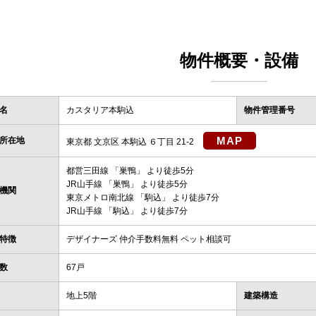
物件概要・設備
名
カスタリア本駒込
物件管理番号
MAP
所在地
東京都 文京区 本駒込 ６丁目 21-2
都営三田線
「
巣鴨
」 より徒歩5分
JR山手線
「
巣鴨
」 より徒歩5分
機関
東京メトロ南北線
「
駒込
」 より徒歩7分
JR山手線
「
駒込
」 より徒歩7分
特徴
デザイナーズ 仲介手数料無料 ペット相談可
数
67戸
地上5階
建築構造