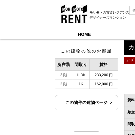
モリモトの賃貸レジデンス
デザイナーズマンション
HOME
モリモトレントTOP
＞
カスタリア本駒込
＞
地
カ
この建物の他のお部屋
デザ
所在階
間取り
賃料
3 階
1LDK
233,200 円
2 階
1K
162,000 円
賃料
この物件の建物ページ
敷金
間取