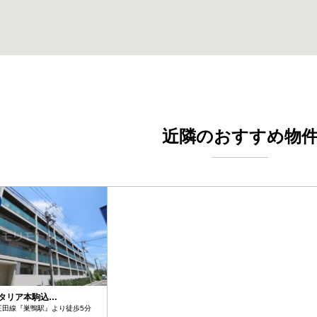
近隣のおすすめ物
タリア本駒込…
三田線『巣鴨駅』より徒歩5分