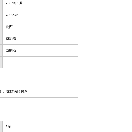
2014年3月
40.35㎡
北西
成約済
成約済
-
なし。家財保険付き
2年