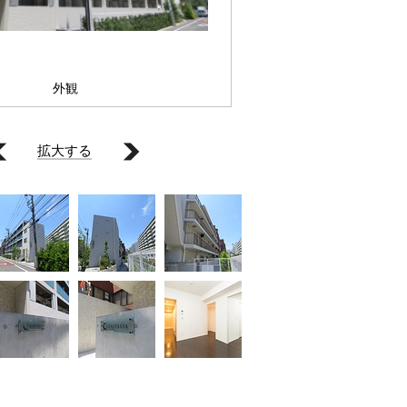
外観
拡大する