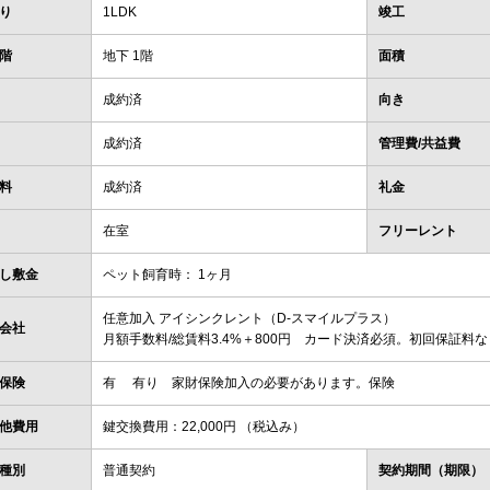
り
1LDK
竣工
階
地下 1階
面積
成約済
向き
成約済
管理費/共益費
料
成約済
礼金
在室
フリーレント
し敷金
ペット飼育時： 1ヶ月
任意加入 アイシンクレント（D-スマイルプラス）
会社
月額手数料/総賃料3.4%＋800円 カード決済必須。初回保証料
保険
有 有り 家財保険加入の必要があります。保険
他費用
鍵交換費用：22,000円 （税込み）
種別
普通契約
契約期間（期限）