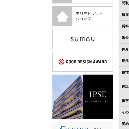
間取
所在
賃料
敷金
仲介
現況
積増
保証
損害
その
契約