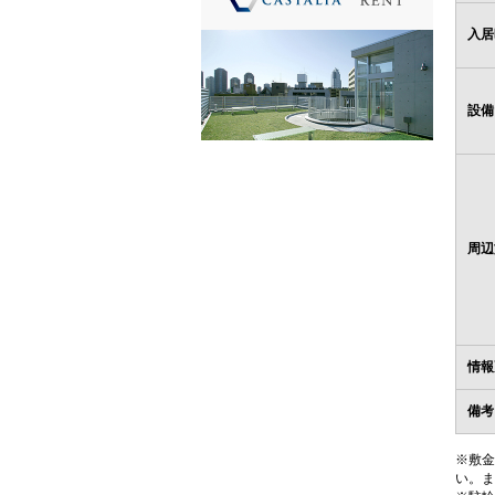
入居
設備
周辺
情報
備考
※敷金
い。ま