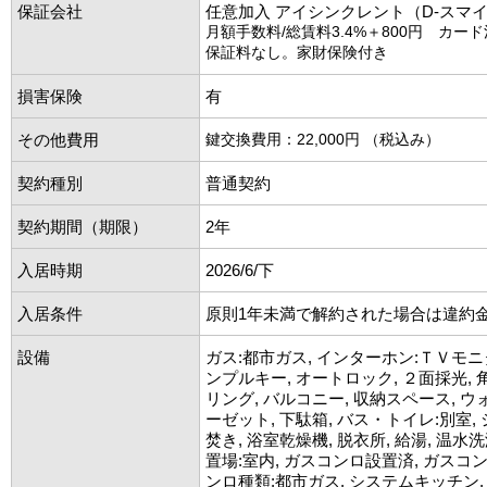
保証会社
任意加入 アイシンクレント（D-スマ
月額手数料/総賃料3.4%＋800円 カー
保証料なし。家財保険付き
損害保険
有
その他費用
鍵交換費用：22,000円 （税込み）
契約種別
普通契約
契約期間（期限）
2年
入居時期
2026/6/下
入居条件
原則1年未満で解約された場合は違約
設備
ガス:都市ガス, インターホン:ＴＶモニ
ンプルキー, オートロック, ２面採光, 
リング, バルコニー, 収納スペース, 
ーゼット, 下駄箱, バス・トイレ:別室, 
焚き, 浴室乾燥機, 脱衣所, 給湯, 温水
置場:室内, ガスコンロ設置済, ガスコンロ
ンロ種類:都市ガス, システムキッチン, エ