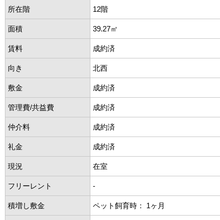
所在階
12階
面積
39.27㎡
賃料
成約済
向き
北西
敷金
成約済
管理費/共益費
成約済
仲介料
成約済
礼金
成約済
現況
在室
フリーレント
-
積増し敷金
ペット飼育時： 1ヶ月