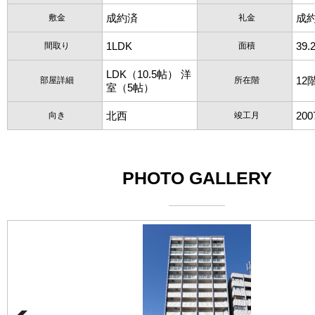
成約済
成
敷金
礼金
1LDK
39.
間取り
面積
LDK（10.5帖） 洋
12
部屋詳細
所在階
室（5帖）
北西
20
向き
竣工月
PHOTO GALLERY