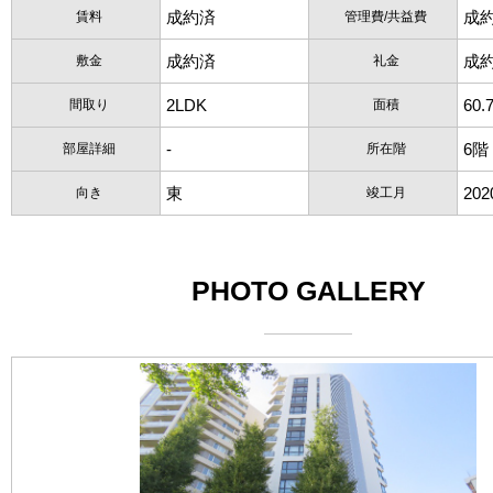
成約済
成
賃料
管理費/共益費
成約済
成
敷金
礼金
2LDK
60.
間取り
面積
-
6階
部屋詳細
所在階
東
20
向き
竣工月
PHOTO GALLERY