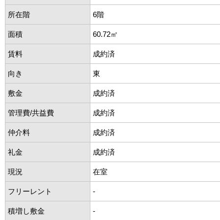
所在階
6階
面積
60.72㎡
賃料
成約済
向き
東
敷金
成約済
管理費/共益費
成約済
仲介料
成約済
礼金
成約済
現況
在室
フリーレント
-
積増し敷金
-