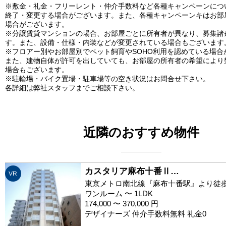
※敷金・礼金・フリーレント・仲介手数料など各種キャンペーンにつ
終了・変更する場合がございます。また、各種キャンペーンキはお部
場合がございます。
※分譲賃貸マンションの場合、お部屋ごとに所有者が異なり、募集諸
す。また、設備・仕様・内装などが変更されている場合もございます
※フロアー別やお部屋別でペット飼育やSOHO利用を認めている場合
また、建物自体が許可を出していても、お部屋の所有者の希望により
場合もございます。
※駐輪場・バイク置場・駐車場等の空き状況はお問合せ下さい。
各詳細は弊社スタッフまでご相談下さい。
近隣のおすすめ物件
カスタリア麻布十番Ⅱ…
VR
東京メトロ南北線『麻布十番駅』より徒歩
ワンルーム 〜 1LDK
174,000 〜 370,000 円
デザイナーズ 仲介手数料無料 礼金0