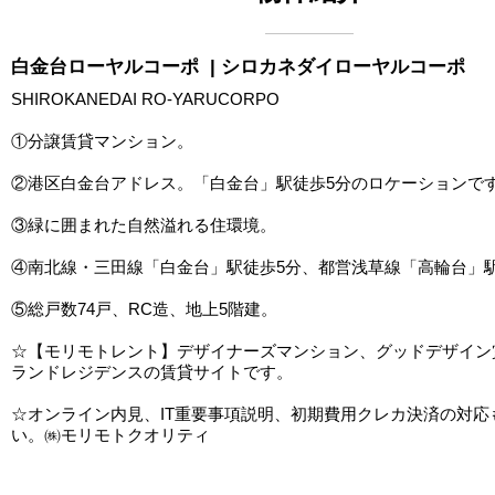
白金台ローヤルコーポ
| シロカネダイローヤルコーポ
SHIROKANEDAI RO-YARUCORPO
①分譲賃貸マンション。
②港区白金台アドレス。「白金台」駅徒歩5分のロケーションで
③緑に囲まれた自然溢れる住環境。
④南北線・三田線「白金台」駅徒歩5分、都営浅草線「高輪台」駅
⑤総戸数74戸、RC造、地上5階建。
☆【モリモトレント】デザイナーズマンション、グッドデザイン
ランドレジデンスの賃貸サイトです。
☆オンライン内見、IT重要事項説明、初期費用クレカ決済の対応
い。㈱モリモトクオリティ