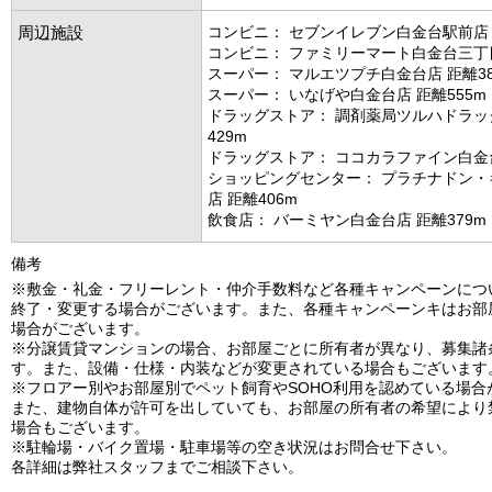
周辺施設
コンビニ： セブンイレブン白金台駅前店 
コンビニ： ファミリーマート白金台三丁目
スーパー： マルエツプチ白金台店 距離38
スーパー： いなげや白金台店 距離555m
ドラッグストア： 調剤薬局ツルハドラッ
429m
ドラッグストア： ココカラファイン白金台
ショッピングセンター： プラチナドン・
店 距離406m
飲食店： バーミヤン白金台店 距離379m
備考
※敷金・礼金・フリーレント・仲介手数料など各種キャンペーンにつ
終了・変更する場合がございます。また、各種キャンペーンキはお部
場合がございます。
※分譲賃貸マンションの場合、お部屋ごとに所有者が異なり、募集諸
す。また、設備・仕様・内装などが変更されている場合もございます
※フロアー別やお部屋別でペット飼育やSOHO利用を認めている場合
また、建物自体が許可を出していても、お部屋の所有者の希望により
場合もございます。
※駐輪場・バイク置場・駐車場等の空き状況はお問合せ下さい。
各詳細は弊社スタッフまでご相談下さい。