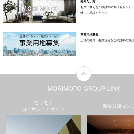
売りたい方
お買い替えをご検討中の方はもちろん
軽にご相談ください。
事業用地募集
土地の売却、有効活用をご検討中の方
MORIMOTO GROUP LINK
モリモト
新築分譲マン
コーポレートサイト