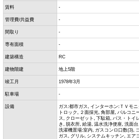
賃料
-
管理費/共益費
-
間取り
-
専有面積
-
建築構造
RC
建物階建
地上5階
竣工月
1978年3月
駐車場
-
設備
ガス:都市ガス, インターホン:ＴＶモニ
トロック, ２面採光, 角部屋, バルコニ
ス, クローゼット, 下駄箱, バス・トイレ
き, 脱衣所, 給湯, 温水洗浄便座, 洗面台
洗濯機置場:室内, ガスコンロ口数(3),
ガス, グリル, システムキッチン, エア