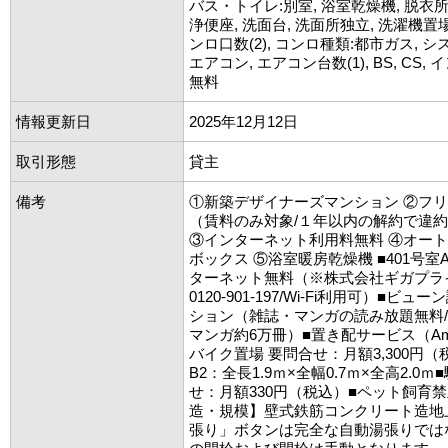
バス・トイレ:別室, 浴室乾燥機, 脱衣所,
浄便座, 洗面台, 洗面所独立, 洗濯機置場
ンロ口数(2), コンロ種類:都市ガス, 
エアコン, エアコン台数(1), BS, CS
無料
情報更新日
2025年12月12日
取引形態
貸主
備考
①新築デザイナーズマンション ②フリ
（賃料のみ対象/１年以内の解約で違約
③インターネット利用料無料 ④オー
ボックス ⑤浴室暖房乾燥機 ■401号室
ターネット無料（※株式会社ギガプライズ
0120-901-197/Wi-Fi利用可）■ビ
ション（雑誌・マンガの読み放題無料/
マンガ約6万冊）■置き配サービス（Am
バイク置場 要問合せ：月額3,300円（税
B2：全長1.9ｍ×全幅0.7ｍ×全高2.0ｍ
せ：月額330円（税込）■ペット飼育禁
造・規模】壁式鉄筋コンクリート造地
張り」ボタンは完全な自動湯張りでは