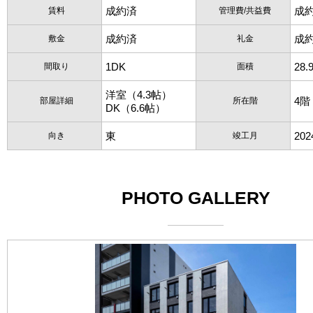
成約済
成
賃料
管理費/共益費
成約済
成
敷金
礼金
1DK
28.
間取り
面積
洋室（4.3帖）
4階
部屋詳細
所在階
DK（6.6帖）
東
20
向き
竣工月
PHOTO GALLERY