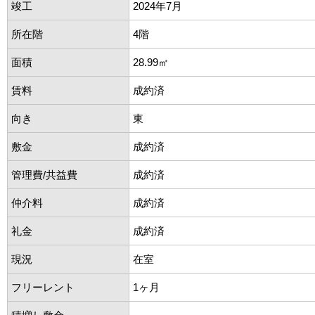
竣工
2024年7月
所在階
4階
面積
28.99㎡
賃料
成約済
向き
東
敷金
成約済
管理費/共益費
成約済
仲介料
成約済
礼金
成約済
現況
在室
フリーレント
1ヶ月