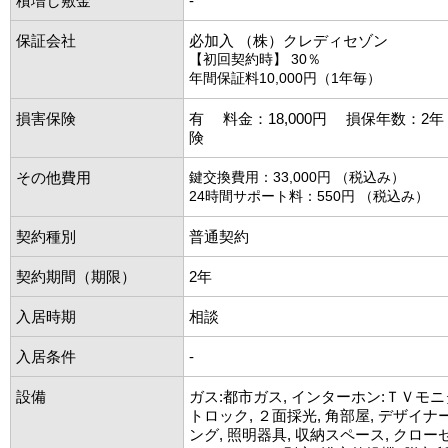
積増し敷金
-
保証会社
必加入 （株）クレディセゾン
【初回契約時】 30％
年間保証料10,000円（1年毎）
損害保険
有 料金：18,000円 損保年数：2
険
その他費用
鍵交換費用：33,000円 （税込み）
24時間サポート料：550円 （税込み）
契約種別
普通契約
契約期間（期限）
2年
入居時期
相談
入居条件
-
設備
ガス:都市ガス, インターホン:ＴＶモニ
トロック, ２面採光, 角部屋, デザイナ
ング, 照明器具, 収納スペース, クローゼ