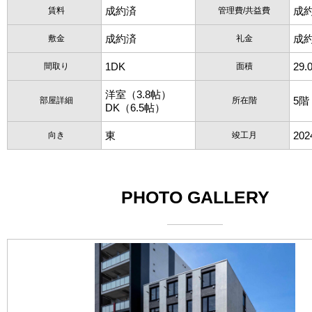
成約済
成
賃料
管理費/共益費
成約済
成
敷金
礼金
1DK
29.
間取り
面積
洋室（3.8帖）
5階
部屋詳細
所在階
DK（6.5帖）
東
20
向き
竣工月
PHOTO GALLERY