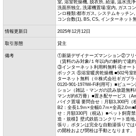
室, 浴室乾燥機, 脱衣所, 給湯, 温水洗浄
洗面所独立, 洗濯機置場:室内, ガスコンロ
ンロ種類:都市ガス, システムキッチン,
コン台数(1), BS, CS, インターネット
情報更新日
2025年12月12日
取引形態
貸主
備考
①新築デザイナーズマンション②フリ
（賃料のみ対象/１年以内の解約で違約
③インターネット利用料無料 ④オー
ボックス ⑤浴室暖房乾燥機 ■502号室B
ターネット無料（※株式会社ギガプライズ
0120-901-197/Wi-Fi利用可）■ビ
ション（雑誌・マンガの読み放題無料/
マンガ約6万冊）■置き配サービス（Am
バイク置場 要問合せ：月額3,300円（税
B2：全長1.9ｍ×全幅0.7ｍ×全高2.0ｍ
せ：月額330円（税込）■ペット飼育禁
造・規模】壁式鉄筋コンクリート造地
張り」ボタンは完全な自動湯張りでは
の開栓および閉栓は手動となります。