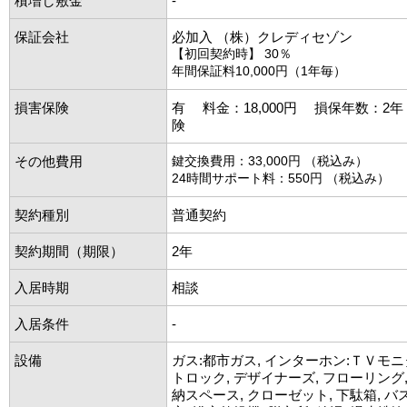
積増し敷金
-
保証会社
必加入 （株）クレディセゾン
【初回契約時】 30％
年間保証料10,000円（1年毎）
損害保険
有 料金：18,000円 損保年数：2
険
その他費用
鍵交換費用：33,000円 （税込み）
24時間サポート料：550円 （税込み）
契約種別
普通契約
契約期間（期限）
2年
入居時期
相談
入居条件
-
設備
ガス:都市ガス, インターホン:ＴＶモニ
トロック, デザイナーズ, フローリング,
納スペース, クローゼット, 下駄箱, バ