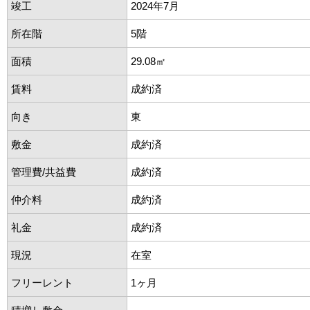
竣工
2024年7月
所在階
5階
面積
29.08㎡
賃料
成約済
向き
東
敷金
成約済
管理費/共益費
成約済
仲介料
成約済
礼金
成約済
現況
在室
フリーレント
1ヶ月