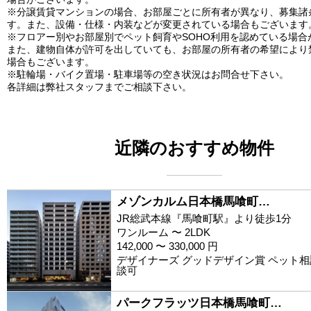
※分譲賃貸マンションの場合、お部屋ごとに所有者が異なり、募集諸
す。また、設備・仕様・内装などが変更されている場合もございます
※フロアー別やお部屋別でペット飼育やSOHO利用を認めている場合
また、建物自体が許可を出していても、お部屋の所有者の希望により
場合もございます。
※駐輪場・バイク置場・駐車場等の空き状況はお問合せ下さい。
各詳細は弊社スタッフまでご相談下さい。
近隣のおすすめ物件
メゾンカルム日本橋馬喰町…
JR総武本線『馬喰町駅』より徒歩1分
ワンルーム 〜 2LDK
142,000 〜 330,000 円
デザイナーズ グッドデザイン賞 ペット相談
談可
パークフラッツ日本橋馬喰町…