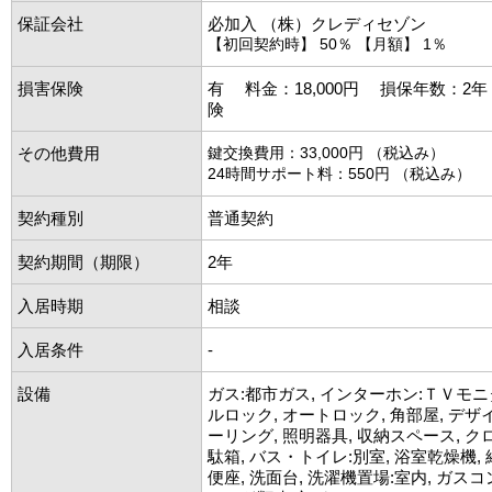
保証会社
必加入 （株）クレディセゾン
【初回契約時】 50％ 【月額】 1％
損害保険
有 料金：18,000円 損保年数：2
険
その他費用
鍵交換費用：33,000円 （税込み）
24時間サポート料：550円 （税込み）
契約種別
普通契約
契約期間（期限）
2年
入居時期
相談
入居条件
-
設備
ガス:都市ガス, インターホン:ＴＶモニ
ルロック, オートロック, 角部屋, デザ
ーリング, 照明器具, 収納スペース, ク
駄箱, バス・トイレ:別室, 浴室乾燥機, 
便座, 洗面台, 洗濯機置場:室内, ガスコン