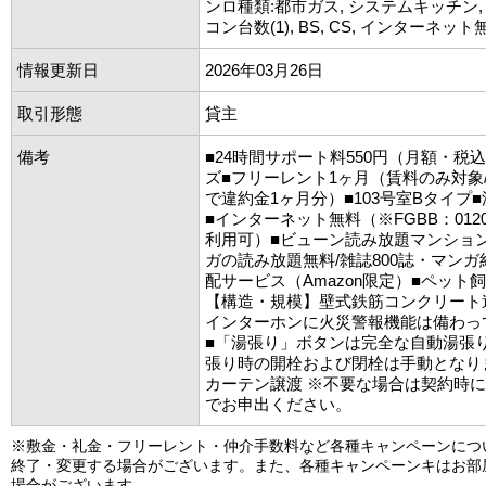
ンロ種類:都市ガス, システムキッチン,
コン台数(1), BS, CS, インターネット
情報更新日
2026年03月26日
取引形態
貸主
備考
■24時間サポート料550円（月額・税
ズ■フリーレント1ヶ月（賃料のみ対象
で違約金1ヶ月分）■103号室Bタイプ
■インターネット無料（※FGBB：0120-988
利用可）■ビューン読み放題マンショ
ガの読み放題無料/雑誌800誌・マンガ
配サービス（Amazon限定）■ペット飼
【構造・規模】壁式鉄筋コンクリート
インターホンに火災警報機能は備わっ
■「湯張り」ボタンは完全な自動湯張
張り時の開栓および閉栓は手動となり
カーテン譲渡 ※不要な場合は契約時
でお申出ください。
※敷金・礼金・フリーレント・仲介手数料など各種キャンペーンにつ
終了・変更する場合がございます。また、各種キャンペーンキはお部
場合がございます。