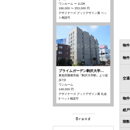
ワンルーム 〜 1LDK
186,000 〜 353,000 円
デザイナーズ グッドデザイン賞 ペッ
ト相談可
物件
物件
プライムガーデン駒沢大学…
東急田園都市線『駒沢大学駅』より徒
交通
歩7分
ワンルーム
149,000 円
デザイナーズ グッドデザイン賞 礼金
物件
0 ペット相談可
総戸
Brand
階数