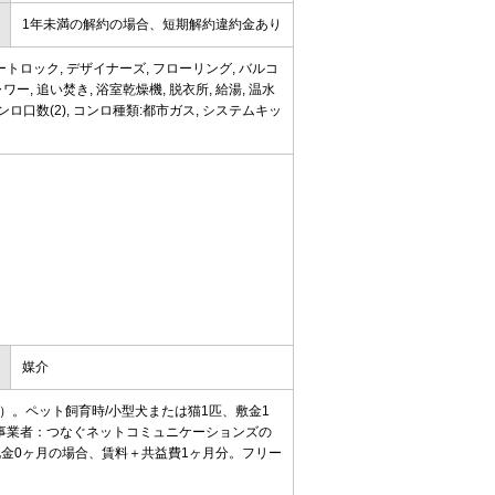
1年未満の解約の場合、短期解約違約金あり
ートロック, デザイナーズ, フローリング, バルコ
ワー, 追い焚き, 浴室乾燥機, 脱衣所, 給湯, 温水
ンロ口数(2), コンロ種類:都市ガス, システムキッ
媒介
）。ペット飼育時/小型犬または猫1匹、敷金1
定事業者：つなぐネットコミュニケーションズの
金0ヶ月の場合、賃料＋共益費1ヶ月分。フリー