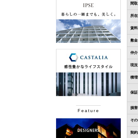
間取
所在
賃料
敷金
仲介
現況
積増
保証
損害
Feature
その
契約