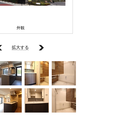
外観
拡大する