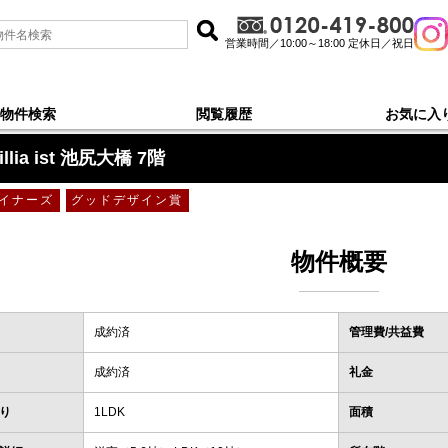
営業時間／10:00～18:00 定休日／祝日
物件検索
閲覧履歴
お気に入
illia ist 池尻大橋 7階
イナーズ
グッドデザイン賞
物件概要
成約済
管理費/共益費
成約済
礼金
り
1LDK
面積