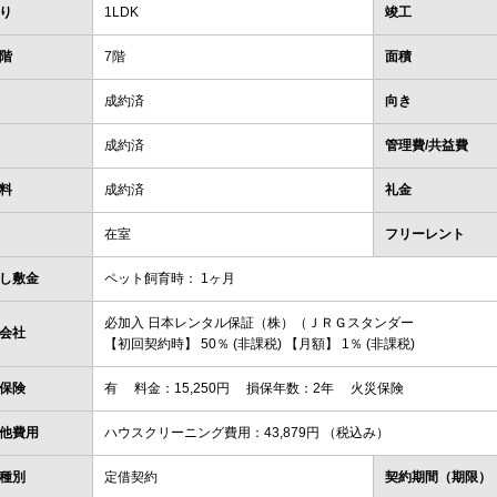
り
1LDK
竣工
階
7階
面積
成約済
向き
成約済
管理費/共益費
料
成約済
礼金
在室
フリーレント
し敷金
ペット飼育時： 1ヶ月
必加入 日本レンタル保証（株）（ＪＲＧスタンダー
会社
【初回契約時】 50％ (非課税) 【月額】 1％ (非課税)
保険
有 料金：15,250円 損保年数：2年 火災保険
他費用
ハウスクリーニング費用：43,879円 （税込み）
種別
定借契約
契約期間（期限）