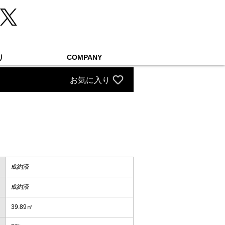
り
COMPANY
お気に入り
成約済
成約済
39.89㎡