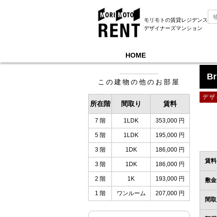
モリモトの賃貸レジデンス
デザイナーズマンション
HOME
モリモトレントTOP
＞
Brillia ist 池尻大橋
＞
7階
Br
この建物の他のお部屋
デザ
所在階
間取り
賃料
7 階
1LDK
353,000 円
5 階
1LDK
195,000 円
3 階
1DK
186,000 円
賃料
3 階
1DK
186,000 円
2 階
1K
193,000 円
敷金
1 階
ワンルーム
207,000 円
間取