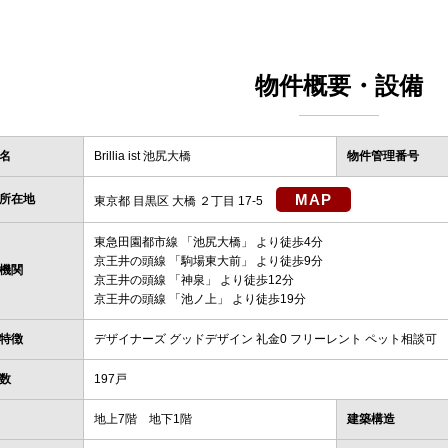
物件概要・設備
名
Brillia ist 池尻大橋
物件管理番号
MAP
所在地
東京都 目黒区 大橋 ２丁目 17-5
東急田園都市線
「
池尻大橋
」 より徒歩4分
京王井の頭線
「
駒場東大前
」 より徒歩9分
機関
京王井の頭線
「
神泉
」 より徒歩12分
京王井の頭線
「
池ノ上
」 より徒歩19分
特徴
デザイナーズ グッドデザイン 礼金0 フリーレント ペット相談可
数
197戸
地上7階 地下1階
建築構造