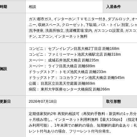
時期
相談
入居条件
ガス:都市ガス, インターホン:ＴＶモニター付き, ダブルロック, オ
ニー, 収納スペース, クローゼット, 下駄箱, バス・トイレ:別室, シャ
洗浄便座, 洗面所独立, 洗濯機置場:室内, ガスコンロ設置済, ガスコ
チン, エアコン, インターネット無料
コンビニ： セブンイレブン目黒大橋2丁目店 距離168m
コンビニ： ファミリーマート池尻大橋駅北店 距離318m
スーパー： 成城石井池尻大橋店 距離235m
スーパー： ライフ目黒大橋店 距離689m
施設
ドラッグストア： トモズ池尻大橋店 距離233m
ドラッグストア： ココカラファイン池尻大橋店 距離545m
公園： 目黒区立目黒天空庭園 距離869m
病院： 東邦大学医療センター大橋病院 距離266m
更新日
2026年07月18日
取引形態
定期借家契約2年 再契約相談可（再契約手数料：新賃料の1ヶ月分
ヶ月積み増し。インターネット利用料無料【最大1Gbps】（指
み利用可能）。1年未満での解約の場合、短期解約違約金あり：礼
レント付与ありの場合、フリーレント付与分発生。