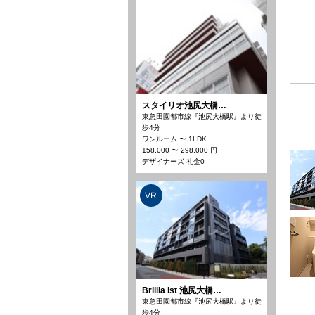
スタイリオ池尻大橋…
東急田園都市線『池尻大橋駅』より徒
歩4分
ワンルーム 〜 1LDK
158,000 〜 298,000 円
デザイナーズ 礼金0
VR
Brillia ist 池尻大橋…
東急田園都市線『池尻大橋駅』より徒
歩4分