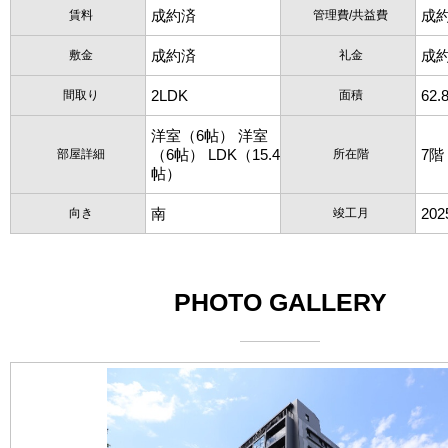
成約済
成
賃料
管理費/共益費
成約済
成
敷金
礼金
2LDK
62.
間取り
面積
洋室（6帖） 洋室
（6帖） LDK（15.4
7階
部屋詳細
所在階
帖）
南
20
向き
竣工月
PHOTO GALLERY