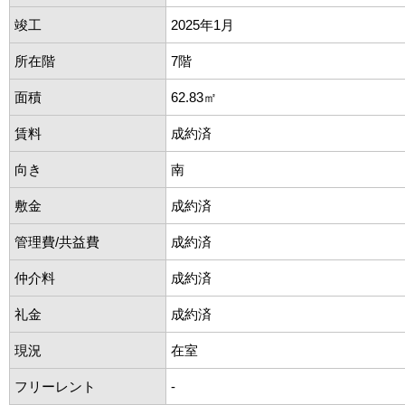
竣工
2025年1月
所在階
7階
面積
62.83㎡
賃料
成約済
向き
南
敷金
成約済
管理費/共益費
成約済
仲介料
成約済
礼金
成約済
現況
在室
フリーレント
-