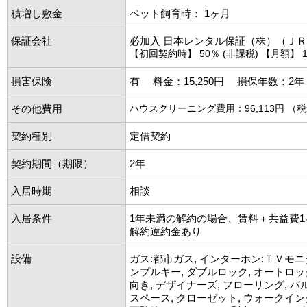
積増し敷金
ペット飼育時： 1ヶ月
保証会社
必加入 日本レンタル保証（株）（Ｊ
【初回契約時】 50％ (非課税) 【月額】 1
損害保険
有 料金：15,250円 損保年数：2
その他費用
ハウスクリーニング費用：96,113円 （
契約種別
定借契約
契約期間（期限）
2年
入居時期
相談
入居条件
1年未満の解約の場合、賃料＋共益費
解約違約金あり
設備
ガス:都市ガス, インターホン:ＴＶモニ
ンプルキー, ダブルロック, オートロッ
向き, デザイナーズ, フローリング, バ
スペース, クローゼット, ウォークイ