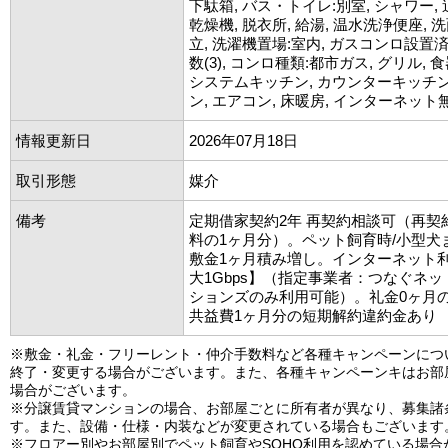
下駄箱, バス・トイレ:別室, シャワー, 
乾燥機, 脱衣所, 給湯, 温水洗浄便座, 
立, 洗濯機置場:室内, ガスコンロ設置
数(3), コンロ種類:都市ガス, グリル,
システムキッチン, カウンターキッチン
ン, エアコン, 床暖房, インターネット
情報更新日
2026年07月18日
取引形態
媒介
備考
定期借家契約2年 再契約相談可（再契
料の1ヶ月分）。ペット飼育時/小型犬
敷金1ヶ月積み増し。インターネット
大1Gbps】（指定事業者：つなぐネ
ションズのみ利用可能）。礼金0ヶ月
共益費1ヶ月分の短期解約違約金あり
※敷金・礼金・フリーレント・仲介手数料など各種キャンペーンにつ
終了・変更する場合がございます。また、各種キャンペーンキはお部
場合がございます。
※分譲賃貸マンションの場合、お部屋ごとに所有者が異なり、募集諸
す。また、設備・仕様・内装などが変更されている場合もございます
※フロアー別やお部屋別でペット飼育やSOHO利用を認めている場合