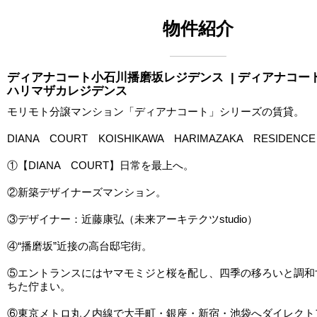
物件紹介
ディアナコート小石川播磨坂レジデンス
| ディアナコー
ハリマザカレジデンス
モリモト分譲マンション「ディアナコート」シリーズの賃貸。
DIANA COURT KOISHIKAWA HARIMAZAKA RESIDENCE
①【DIANA COURT】日常を最上へ。
②新築デザイナーズマンション。
③デザイナー：近藤康弘（未来アーキテクツstudio）
④“播磨坂”近接の高台邸宅街。
⑤エントランスにはヤマモミジと桜を配し、四季の移ろいと調和
ちた佇まい。
⑥東京メトロ丸ノ内線で大手町・銀座・新宿・池袋へダイレクト