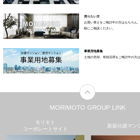
売りたい方
お買い替えをご検討中の方はもちろん
軽にご相談ください。
事業用地募集
土地の売却、有効活用をご検討中の方
MORIMOTO GROUP LINK
モリモト
新築分譲マン
コーポレートサイト