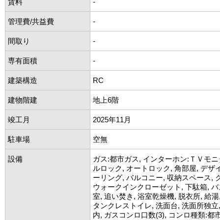
賃料
-
管理費/共益費
-
間取り
-
専有面積
-
建築構造
RC
建物階建
地上6階
竣工月
2025年11月
駐車場
空無
設備
ガス:都市ガス, インターホン:ＴＶモニ
ルロック, オートロック, 角部屋, デザ
ーリング, バルコニー, 収納スペース, 
ウォークインクローゼット, 下駄箱, 
室, 追い焚き, 浴室乾燥機, 脱衣所, 給湯
タンクレストイレ, 洗面台, 洗面所独立
内, ガスコンロ口数(3), コンロ種類:都