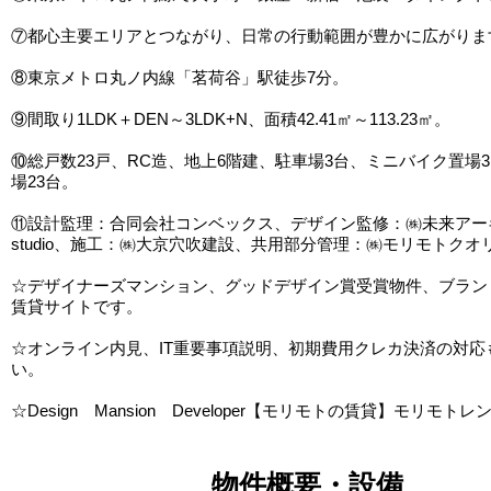
⑦都心主要エリアとつながり、日常の行動範囲が豊かに広がりま
⑧東京メトロ丸ノ内線「茗荷谷」駅徒歩7分。
⑨間取り1LDK＋DEN～3LDK+N、面積42.41㎡～113.23㎡。
⑩総戸数23戸、RC造、地上6階建、駐車場3台、ミニバイク置場
場23台。
⑪設計監理：合同会社コンベックス、デザイン監修：㈱未来アー
studio、施工：㈱大京穴吹建設、共用部分管理：㈱モリモトクオ
☆デザイナーズマンション、グッドデザイン賞受賞物件、ブラン
賃貸サイトです。
☆オンライン内見、IT重要事項説明、初期費用クレカ決済の対応
い。
☆Design Mansion Developer【モリモトの賃貸】モリモトレ
物件概要・設備