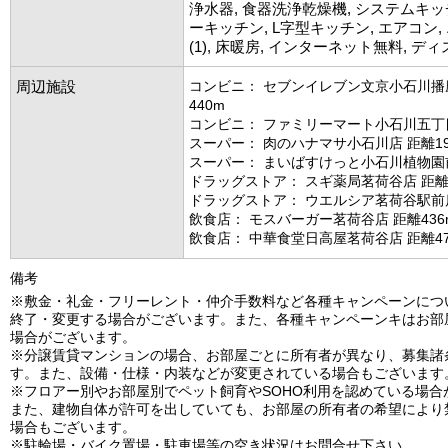
浄水器, 食器洗浄乾燥機, システムキッ
ーキッチン, L字型キッチン, エアコン
(1), 床暖房, インターネット無料, デ
周辺施設
コンビニ： セブンイレブン文京小石川播
440m
コンビニ： ファミリーマート小石川五丁目
スーパー： 肉のハナマサ小石川店 距離19
スーパー： まいばすけっと小石川植物園前
ドラッグストア： スギ薬局茗荷谷店 距離2
ドラッグストア： ウエルシア茗荷谷駅前店
飲食店： モスバーガー茗荷谷店 距離436
飲食店： 中華食堂日高屋茗荷谷店 距離47
備考
※敷金・礼金・フリーレント・仲介手数料など各種キャンペーンにつ
終了・変更する場合がございます。また、各種キャンペーンキはお部
場合がございます。
※分譲賃貸マンションの場合、お部屋ごとに所有者が異なり、募集諸
す。また、設備・仕様・内装などが変更されている場合もございます
※フロアー別やお部屋別でペット飼育やSOHO利用を認めている場合
また、建物自体が許可を出していても、お部屋の所有者の希望により
場合もございます。
※駐輪場・バイク置場・駐車場等の空き状況はお問合せ下さい。