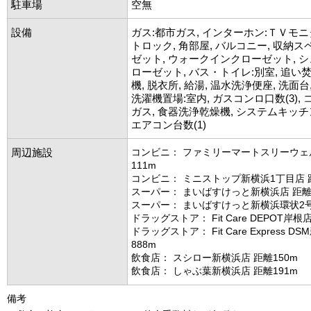
駐車場
空無
設備
ガス:都市ガス, インターホン:ＴＶモニ
トロック, 角部屋, バルコニー, 収納ス
ゼット, ウォークインクローゼット, 
ローゼット, バス・トイレ:別室, 追い焚
機, 脱衣所, 給湯, 温水洗浄便座, 洗面台
洗濯機置場:室内, ガスコンロ口数(3),
ガス, 食器洗浄乾燥機, システムキッチン
エアコン台数(1)
周辺施設
コンビニ： ファミリーマートスリーウェ
111m
コンビニ： ミニストップ新横浜1丁目店 距
スーパー： まいばすけっと新横浜店 距離4
スーパー： まいばすけっと新横浜環状2号
ドラッグストア： Fit Care DEPOT岸根
ドラッグストア： Fit Care Express D
888m
飲食店： スシロー新横浜店 距離150m
飲食店： しゃぶ葉新横浜店 距離191m
備考