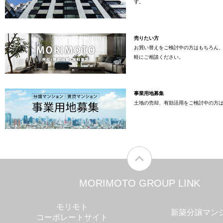
す。
売りたい方
お買い替えをご検討中の方はもちろん
軽にご相談ください。
事業用地募集
土地の売却、有効活用をご検討中の方
MORIMOTO GROUP LINK
モリモト
新築分譲マン
コーポレートサイト