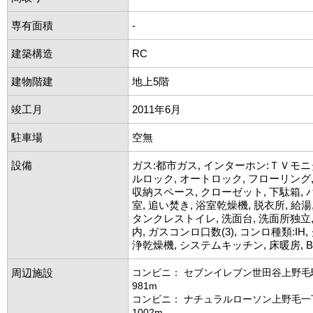
専有面積
-
建築構造
RC
建物階建
地上5階
竣工月
2011年6月
駐車場
空無
設備
ガス:都市ガス, インターホン:ＴＶモニ
ルロック, オートロック, フローリング,
収納スペース, クローゼット, 下駄箱,
室, 追い焚き, 浴室乾燥機, 脱衣所, 給湯
タンクレストイレ, 洗面台, 洗面所独立
内, ガスコンロ口数(3), コンロ種類:IH,
浄乾燥機, システムキッチン, 床暖房, BS,
周辺施設
コンビニ： セブンイレブン世田谷上野毛
981m
コンビニ： ナチュラルローソン上野毛一
1002m