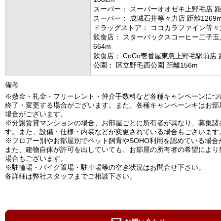
スーパー： スーパーオオゼキ上野毛店 距離
スーパー： 成城石井等々力店 距離1269
ドラッグストア： ココカラファイン等々力
飲食店： スターバックスコーヒー二子玉
664m
飲食店： CoCo壱番屋東急上野毛駅前店 距
公園： 区立野毛西公園 距離156m
備考
※敷金・礼金・フリーレント・仲介手数料など各種キャンペーンにつ
終了・変更する場合がございます。また、各種キャンペーンキはお部
場合がございます。
※分譲賃貸マンションの場合、お部屋ごとに所有者が異なり、募集諸
す。また、設備・仕様・内装などが変更されている場合もございます
※フロアー別やお部屋別でペット飼育やSOHO利用を認めている場合
また、建物自体が許可を出していても、お部屋の所有者の希望により
場合もございます。
※駐輪場・バイク置場・駐車場等の空き状況はお問合せ下さい。
各詳細は弊社スタッフまでご相談下さい。