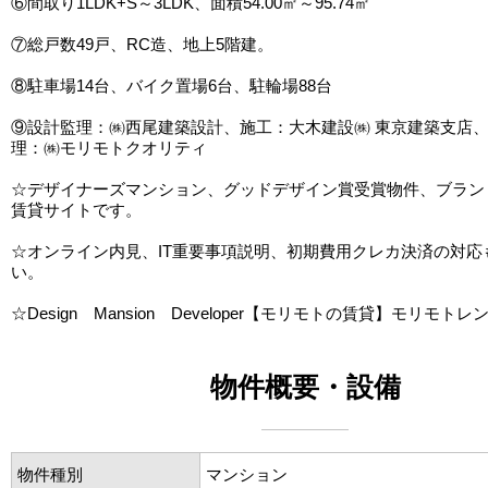
⑥間取り1LDK+S～3LDK、面積54.00㎡～95.74㎡
⑦総戸数49戸、RC造、地上5階建。
⑧駐車場14台、バイク置場6台、駐輪場88台
⑨設計監理：㈱西尾建築設計、施工：大木建設㈱ 東京建築支店
理：㈱モリモトクオリティ
☆デザイナーズマンション、グッドデザイン賞受賞物件、ブラン
賃貸サイトです。
☆オンライン内見、IT重要事項説明、初期費用クレカ決済の対応
い。
☆Design Mansion Developer【モリモトの賃貸】モリモトレ
物件概要・設備
物件種別
マンション