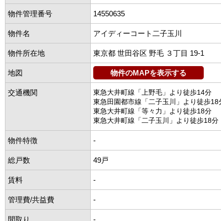
物件管理番号
14550635
物件名
アイディーコート二子玉川
物件所在地
東京都 世田谷区 野毛 ３丁目 19-1
地図
物件のMAPを表示する
交通機関
東急大井町線「上野毛」より徒歩14分
東急田園都市線「二子玉川」より徒歩18
東急大井町線「等々力」より徒歩18分
東急大井町線「二子玉川」より徒歩18分
物件特徴
-
総戸数
49戸
賃料
-
管理費/共益費
-
間取り
-