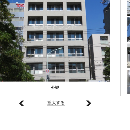
外観
拡大する