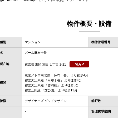
sign Mansion Developer【モリモトの賃貸】モリモトレント
物件概要・設備
種別
マンション
物件管理番号
名
ズーム麻布十番
MAP
所在地
東京都 港区 三田 １丁目 2-21
東京メトロ南北線
「
麻布十番
」 より徒歩4分
都営大江戸線
「
麻布十番
」 より徒歩4分
機関
都営大江戸線
「
赤羽橋
」 より徒歩5分
都営三田線
「
芝公園
」 より徒歩13分
特徴
デザイナーズ グッドデザイン
総戸数
-
管理費/共益費