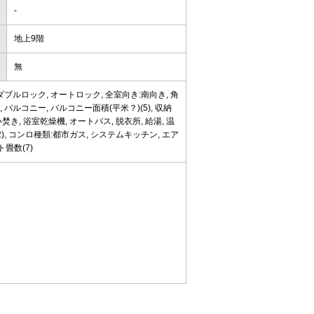
-
地上9階
無
ブルロック, オートロック, 全室向き:南向き, 角
 バルコニー, バルコニー面積(平米？)(5), 収納
焚き, 浴室乾燥機, オートバス, 脱衣所, 給湯, 温
), コンロ種類:都市ガス, システムキッチン, エア
ト畳数(7)