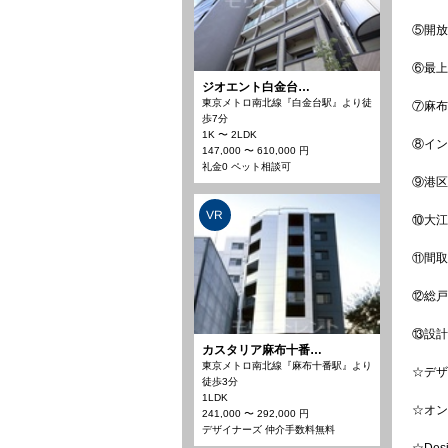
⑤開放
⑥最上
ジオエント白金台…
東京メトロ南北線『白金台駅』より徒
⑦麻布
歩7分
1K 〜 2LDK
⑧イン
147,000 〜 610,000 円
礼金0 ペット相談可
⑨港区
VR
⑩大江
⑪間取
⑫総戸
⑬設計
カスタリア麻布十番…
東京メトロ南北線『麻布十番駅』より
☆デザ
徒歩3分
1LDK
☆オン
241,000 〜 292,000 円
デザイナーズ 仲介手数料無料