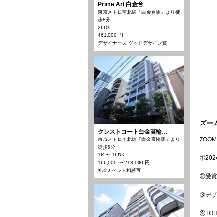
Prime Art 白金台
東京メトロ南北線『白金台駅』より徒
歩8分
2LDK
461,000 円
デザイナーズ グッドデザイン賞
ズー
クレストコート白金高輪…
ZOOM
東京メトロ南北線『白金高輪駅』より
徒歩5分
1K 〜 1LDK
①20
166,000 〜 213,000 円
礼金0 ペット相談可
②受賞
③デザ
④TO