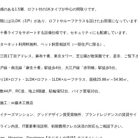
感のある1.5層、ロフト付の1Kタイプが中心の間取りです。
階には1LDK（3戸）があり、ロフトやルーフテラスを設けたお部屋になっています
十番ライフをサポートする設備仕様です。セキュリティにも配慮しています。
ターネット利用料無料、ペット飼育相談可（一部住戸に限る）。
三田1丁目アドレス。麻布十番、東京タワー、芝公園が散策圏です。是非、ご覧下
戸線・南北線「麻生十番」駅徒歩4分、大江戸線「赤羽橋」駅徒歩5分。
り1K+ロフト・1LDK+ロフト・1LDK+ルーフテラス、面積25.98㎡～54.90㎡。
数44戸、RC造、地上9階建、駐輪場52台、バイク置場10台。
施工：㈱藤木工務店
イナーズマンション、グッドデザイン賞受賞物件、ブランドレジデンスの賃貸サイ
ライン内見、IT重要事項説明、初期費用クレカ決済の対応もご相談下さい。