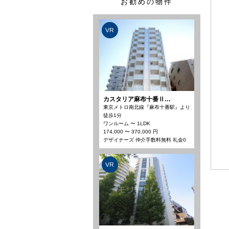
お勧めの物件
VR
カスタリア麻布十番Ⅱ…
東京メトロ南北線『麻布十番駅』より
徒歩1分
ワンルーム 〜 1LDK
174,000 〜 370,000 円
デザイナーズ 仲介手数料無料 礼金0
VR