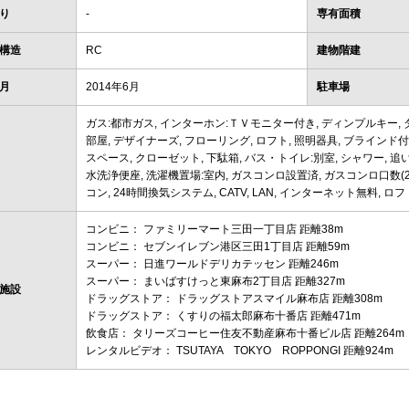
り
-
専有面積
構造
RC
建物階建
月
2014年6月
駐車場
ガス:都市ガス, インターホン:ＴＶモニター付き, ディンプルキー, ダ
部屋, デザイナーズ, フローリング, ロフト, 照明器具, ブラインド付,
スペース, クローゼット, 下駄箱, バス・トイレ:別室, シャワー, 追い
水洗浄便座, 洗濯機置場:室内, ガスコンロ設置済, ガスコンロ口数(2
コン, 24時間換気システム, CATV, LAN, インターネット無料, ロフ
コンビニ： ファミリーマート三田一丁目店 距離38m
コンビニ： セブンイレブン港区三田1丁目店 距離59m
スーパー： 日進ワールドデリカテッセン 距離246m
スーパー： まいばすけっと東麻布2丁目店 距離327m
施設
ドラッグストア： ドラッグストアスマイル麻布店 距離308m
ドラッグストア： くすりの福太郎麻布十番店 距離471m
飲食店： タリーズコーヒー住友不動産麻布十番ビル店 距離264m
レンタルビデオ： TSUTAYA TOKYO ROPPONGI 距離924m