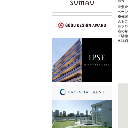
備考
※敷金
ペーン
※分譲
合もご
※フロ
者の希
※駐輪
各詳細