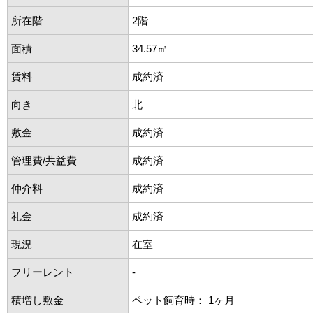
所在階
2階
面積
34.57㎡
賃料
成約済
向き
北
敷金
成約済
管理費/共益費
成約済
仲介料
成約済
礼金
成約済
現況
在室
フリーレント
-
積増し敷金
ペット飼育時： 1ヶ月