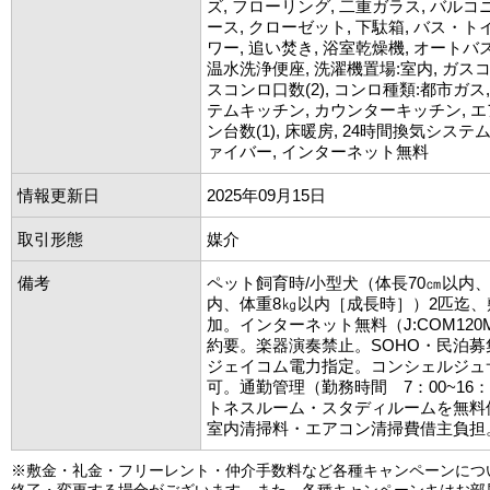
ズ, フローリング, 二重ガラス, バルコ
ース, クローゼット, 下駄箱, バス・トイ
ワー, 追い焚き, 浴室乾燥機, オートバス,
温水洗浄便座, 洗濯機置場:室内, ガス
スコンロ口数(2), コンロ種類:都市ガス,
テムキッチン, カウンターキッチン, エ
ン台数(1), 床暖房, 24時間換気システム, 
ァイバー, インターネット無料
情報更新日
2025年09月15日
取引形態
媒介
備考
ペット飼育時/小型犬（体長70㎝以内、
内、体重8㎏以内［成長時］）2匹迄、
加。インターネット無料（J:COM12
約要。楽器演奏禁止。SOHO・民泊
ジェイコム電力指定。コンシェルジュ
可。通勤管理（勤務時間 7：00~16
トネスルーム・スタディルームを無料
室内清掃料・エアコン清掃費借主負担
※敷金・礼金・フリーレント・仲介手数料など各種キャンペーンにつ
終了・変更する場合がございます。また、各種キャンペーンキはお部