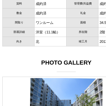
成約済
成
賃料
管理費/共益費
成約済
成
敷金
礼金
ワンルーム
34.
間取り
面積
洋室（11.1帖）
2階
部屋詳細
所在階
北
20
向き
竣工月
PHOTO GALLERY