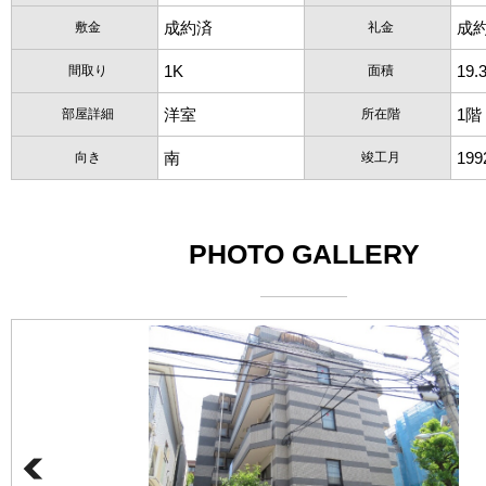
成約済
成
敷金
礼金
1K
19.
間取り
面積
洋室
1階
部屋詳細
所在階
南
19
向き
竣工月
PHOTO GALLERY