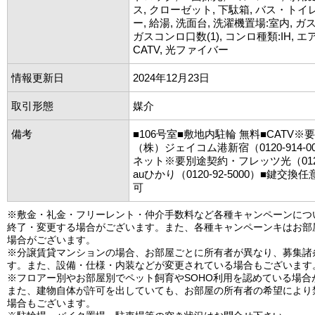
ス, クローゼット, 下駄箱, バス・トイレ
ー, 給湯, 洗面台, 洗濯機置場:室内, 
ガスコンロ口数(1), コンロ種類:IH, エア
CATV, 光ファイバー
情報更新日
2024年12月23日
取引形態
媒介
備考
■106号室■敷地内駐輪 無料■CATV
（株）ジェイコム港新宿（0120-914-
ネット※要別途契約・フレッツ光（0120-
auひかり（0120-92-5000）■鍵交換
可
※敷金・礼金・フリーレント・仲介手数料など各種キャンペーンにつ
終了・変更する場合がございます。また、各種キャンペーンキはお部
場合がございます。
※分譲賃貸マンションの場合、お部屋ごとに所有者が異なり、募集諸
す。また、設備・仕様・内装などが変更されている場合もございます
※フロアー別やお部屋別でペット飼育やSOHO利用を認めている場合
また、建物自体が許可を出していても、お部屋の所有者の希望により
場合もございます。