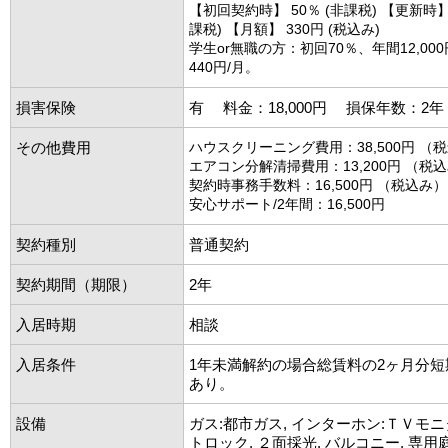
【初回契約時】 50％ (非課税) 【更新時】 1
課税) 【月額】 330円 (税込み)
学生or無職の方：初回70％、年間12,00
440円/月。
損害保険
有 料金：18,000円 損保年数：2
その他費用
ハウスクリーニング費用：38,500円 （
エアコン分解清掃費用：13,200円 （税
契約時事務手数料：16,500円 （税込み）
安心サポート/2年間：16,500円
契約種別
普通契約
契約期間（期限）
2年
入居時期
相談
入居条件
1年未満解約の場合総賃料の2ヶ月分
あり。
設備
ガス:都市ガス, インターホン:ＴＶモニ
トロック, ２面採光, バルコニー, 専用