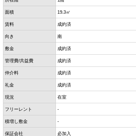
面積
19.3㎡
賃料
成約済
向き
南
敷金
成約済
管理費/共益費
成約済
仲介料
成約済
礼金
成約済
現況
在室
フリーレント
-
積増し敷金
-
保証会社
必加入