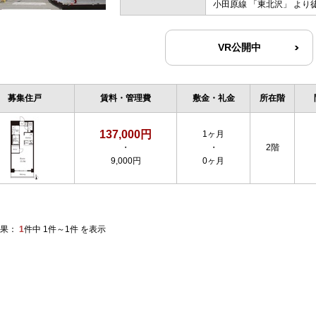
小田原線
「
東北沢
」 より
VR公開中
募集住戸
賃料・管理費
敷金・礼金
所在階
137,000円
1ヶ月
・
・
2階
9,000円
0ヶ月
果：
1
件中 1件～1件 を表示