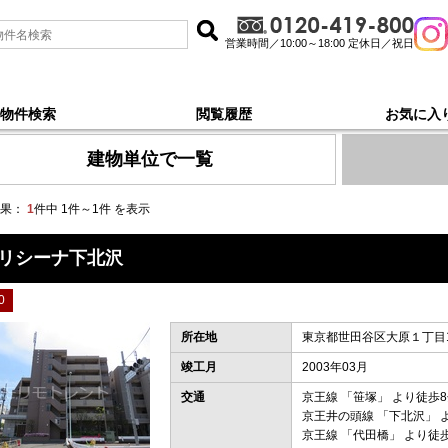
営業時間／10:00～18:00 定休日／祝日
物件検索
閲覧履歴
お気に入
頭線下北沢, 新着順 で探す
建物単位で一覧
果：
1
件中 1件～1件 を表示
リシーナ下北沢
0
所在地
東京都世田谷区大原１丁目15
竣工月
2003年03月
交通
京王線
「
笹塚
」 より徒歩
京王井の頭線
「
下北沢
」 
京王線
「
代田橋
」 より徒