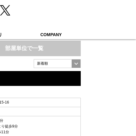
り
COMPANY
部屋単位で一覧
-16
8分
より徒歩9分
歩11分