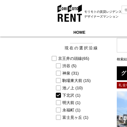
モリモトの賃貸レジデンス
デザイナーズマンション
HOME
モリモトレントTOP
＞
募集中物件一覧, 京王井の
現在の選択沿線
京王井の頭線
(65)
検索結
渋谷
(5)
グ
神泉
(31)
駒場東大前
(15)
礼金
池ノ上
(10)
下北沢
(1)
明大前
(1)
永福町
(1)
富士見ヶ丘
(1)