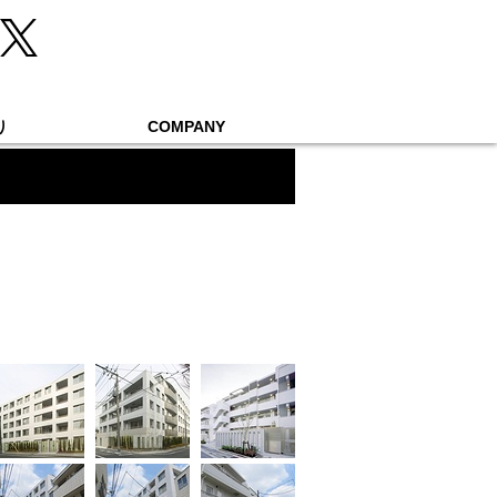
り
COMPANY