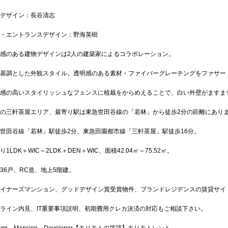
デザイン：長谷清志
・エントランスデザイン：野海英樹
感のある建物デザインは2人の建築家によるコラボレーション。
基調とした外観スタイル。透明感のある素材・ファイバーグレーチングをファサー
感の高いスタイリッシュなフェンスに植栽をからめえることで、白い外壁がますま
の三軒茶屋エリア、最寄り駅は東急世田谷線の「若林」から徒歩2分の距離にあり
世田谷線「若林」駅徒歩2分、東急田園都市線「三軒茶屋」駅徒歩16分。
1LDK＋WIC～2LDK＋DEN＋WIC、面積42.04㎡～75.52㎡。
36戸、RC造、地上5階建。
イナーズマンション、グッドデザイン賞受賞物件、ブランドレジデンスの賃貸サイ
ライン内見、IT重要事項説明、初期費用クレカ決済の対応もご相談下さい。