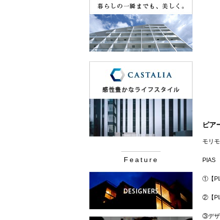
ピア
モリモ
Feature
PIAS
①【P
②【PIA
③デザ