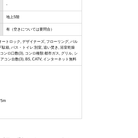
-
地上5階
有（空きについては要問合）
オートロック, デザイナーズ, フローリング, バル
駄箱, バス・トイレ:別室, 追い焚き, 浴室乾燥
スコンロ口数(3), コンロ種類:都市ガス, グリル, シ
ン台数(3), BS, CATV, インターネット無料
5m