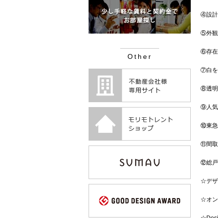
④設計
⑤外観
⑥存在
Other
⑦白を
⑧透明
⑨人気
⑩東急
⑪間取り
⑫総戸
☆デザ
☆オン