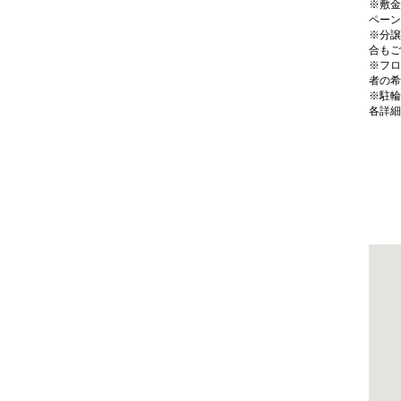
※敷金
ペーン
※分譲
合もご
※フロ
者の希
※駐輪
各詳細