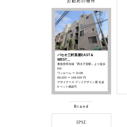
お勧めの物件
パセオ三軒茶屋EAST＆
WEST…
東急世田谷線『西太子堂駅』より徒歩
6分
ワンルーム 〜 2LDK
89,000 〜 199,000 円
デザイナーズ グッドデザイン賞 礼金
0 ペット相談可
Brand