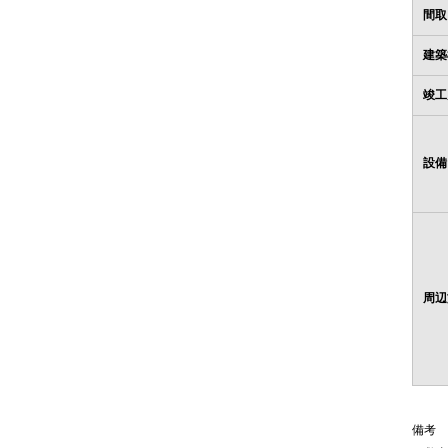
間取
建築
竣工
設備
周辺
備考