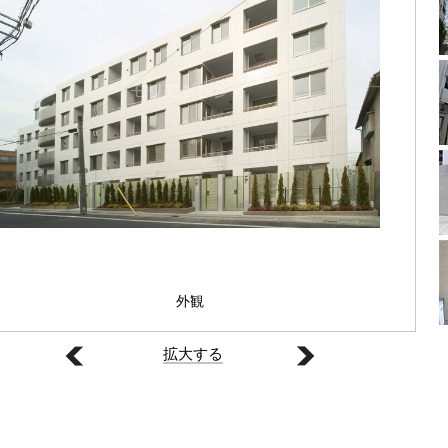
外観
拡大する