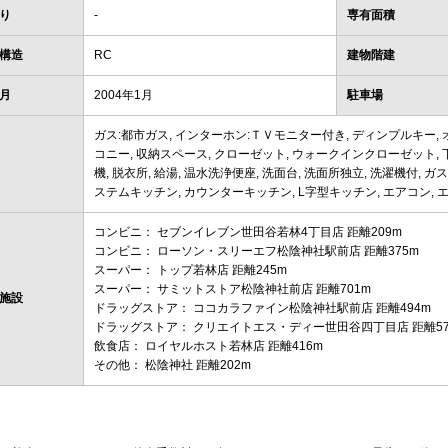
り
-
専有面積
構造
RC
建物階建
月
2004年1月
駐車場
ガス:都市ガス, インターホン:ＴＶモニター付き, ディンプルキー, 
コニー, 収納スペース, クローゼット, ウォークインクローゼット, 下
機, 脱衣所, 給湯, 温水洗浄便座, 洗面台, 洗面所独立, 洗濯機付, ガ
ステムキッチン, カウンターキッチン, L字型キッチン, エアコン, エアコ
コンビニ： セブンイレブン世田谷若林4丁目店 距離209m
コンビニ： ローソン・スリーエフ松陰神社駅前店 距離375m
スーパー： トップ若林店 距離245m
スーパー： サミットストア松陰神社前店 距離701m
施設
ドラッグストア： ココカラファイン松陰神社駅前店 距離494m
ドラッグストア： クリエイトエス・ディー世田谷四丁目店 距離57
飲食店： ロイヤルホスト若林店 距離416m
その他： 松陰神社 距離202m