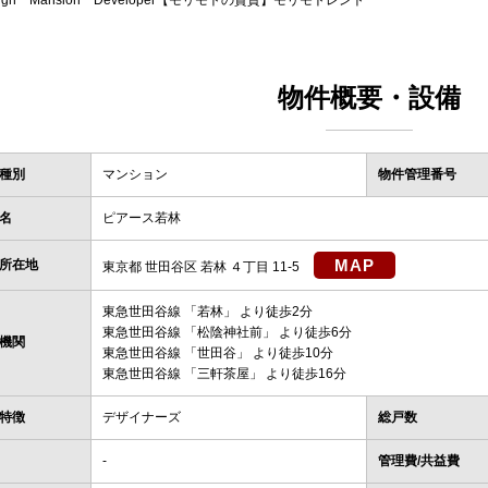
sign Mansion Developer【モリモトの賃貸】モリモトレント
物件概要・設備
種別
マンション
物件管理番号
名
ピアース若林
MAP
所在地
東京都 世田谷区 若林 ４丁目 11-5
東急世田谷線
「
若林
」 より徒歩2分
東急世田谷線
「
松陰神社前
」 より徒歩6分
機関
東急世田谷線
「
世田谷
」 より徒歩10分
東急世田谷線
「
三軒茶屋
」 より徒歩16分
特徴
デザイナーズ
総戸数
-
管理費/共益費