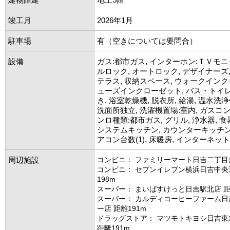
竣工月
2026年1月
駐車場
有（空きについては要問合）
設備
ガス:都市ガス, インターホン:ＴＶモニ
ルロック, オートロック, デザイナーズ
テラス, 収納スペース, ウォークインク
ューズインクローゼット, バス・トイレ
き, 浴室乾燥機, 脱衣所, 給湯, 温水洗浄
洗面所独立, 洗濯機置場:室内, ガスコンロ
ンロ種類:都市ガス, グリル, 浄水器, 
システムキッチン, カウンターキッチン,
アコン台数(1), 床暖房, インターネッ
周辺施設
コンビニ： ファミリーマート日吉二丁目店
コンビニ： セブンイレブン横浜日吉中央
198m
スーパー： まいばすけっと日吉駅北店 距
スーパー： カルディコーヒーファーム日
ー店 距離191m
ドラッグストア： マツモトキヨシ日吉東
距離191m