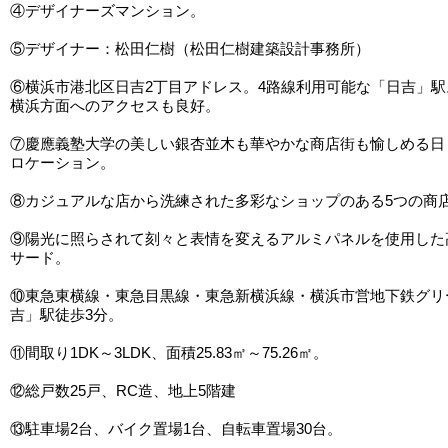
④デザイナーズマンション。
⑤デザイナー：松田仁樹（松田仁樹建築設計事務所）
⑥横浜市港北区日吉2丁目アドレス。4路線利用可能な「日吉」
横浜方面へのアクセスも良好。
⑦慶應義塾大学の美しい銀杏並木も華やかな商店街も愉しめる日
ロケーション。
⑧カジュアルな店から洗練された多彩なショップのある5つの商
⑨陽光に照らされて刻々と表情を変えるアルミパネルを使用した
サード。
⑩東急東横線・東急目黒線・東急新横浜線・横浜市営地下鉄グリ
吉」駅徒歩3分。
⑪間取り1DK～3LDK、面積25.83㎡～75.26㎡。
⑫総戸数25戸、RC造、地上5階建
⑬駐車場2台、バイク置場1台、自転車置場30台。