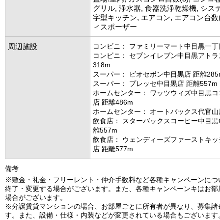
グリル, 浄水器, 食器洗浄乾燥機, シス
字型キッチン, エアコン, エアコン台数(2
ィスポーザー
周辺施設
コンビニ： ファミリーマート中目黒一丁目
コンビニ： セブンイレブン中目黒アトラ
318m
スーパー： ビオセボン中目黒店 距離285
スーパー： プレッセ中目黒店 距離557m
ホームセンター： ワッツウィズ中目黒コ
店 距離486m
ホームセンター： オートバックス代官山店
飲食店： スターバックスコーヒー中目黒
離557m
飲食店： ウェンディーズファーストキッ
店 距離577m
備考
※敷金・礼金・フリーレント・仲介手数料など各種キャンペーンにつ
終了・変更する場合がございます。また、各種キャンペーンキはお部
場合がございます。
※分譲賃貸マンションの場合、お部屋ごとに所有者が異なり、募集諸
す。また、設備・仕様・内装などが変更されている場合もございます