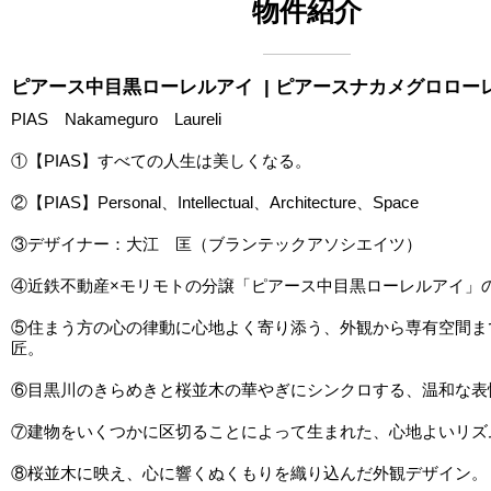
物件紹介
ピアース中目黒ローレルアイ
| ピアースナカメグロロー
PIAS Nakameguro Laureli
①【PIAS】すべての人生は美しくなる。
②【PIAS】Personal、Intellectual、Architecture、Space
③デザイナー：大江 匡（ブランテックアソシエイツ）
④近鉄不動産×モリモトの分譲「ピアース中目黒ローレルアイ」
⑤住まう方の心の律動に心地よく寄り添う、外観から専有空間ま
匠。
⑥目黒川のきらめきと桜並木の華やぎにシンクロする、温和な表
⑦建物をいくつかに区切ることによって生まれた、心地よいリズ
⑧桜並木に映え、心に響くぬくもりを織り込んだ外観デザイン。