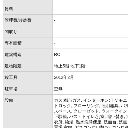
賃料
-
管理費/共益費
-
間取り
-
専有面積
-
建築構造
RC
建物階建
地上5階 地下1階
竣工月
2012年2月
駐車場
空無
設備
ガス:都市ガス, インターホン:ＴＶモニ
トロック, フローリング, 照明器具, バ
スペース, クローゼット, ウォークイ
下駄箱, バス・トイレ:別室, 追い焚き, 
衣所, 給湯, 温水洗浄便座, 洗面台, 洗
置場:室内, ガスコンロ口数(3), コンロ