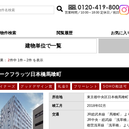
営業時間／10:00～18:00 定休日／祝日
物件検索
閲覧履歴
お気に入
・総武線浅草橋, 新着順 で探す
建物単位で一覧
果：
2
件中 1件～2件 を表示
ークフラッツ日本橋馬喰町
イナーズ
グッドデザイン賞
礼金0
フリーレント
SOHO相談可
所在地
東京都中央区日本橋馬喰町２
竣工月
2018年02月
交通
JR総武本線
「
馬喰町
」 よ
JR中央・総武線
「
浅草橋
都営浅草線
「
浅草橋
」 よ