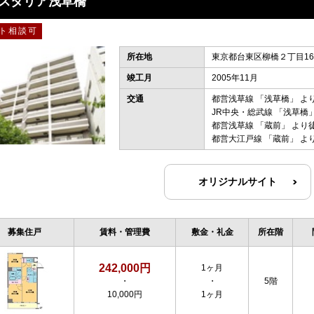
スタリア浅草橋
ト相談可
所在地
東京都台東区柳橋２丁目16-
竣工月
2005年11月
交通
都営浅草線
「
浅草橋
」 よ
JR中央・総武線
「
浅草橋
都営浅草線
「
蔵前
」 より
都営大江戸線
「
蔵前
」 よ
オリジナルサイト
募集住戸
賃料・管理費
敷金・礼金
所在階
242,000円
1ヶ月
・
・
5階
10,000円
1ヶ月