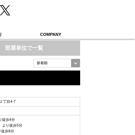
り
COMPANY
部屋単位で一覧
丁目4-7
り徒歩4分
」 より徒歩5分
り徒歩8分