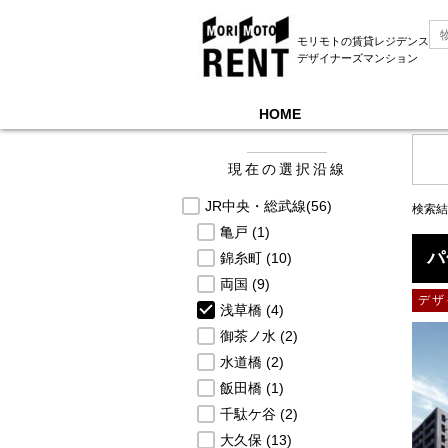
モリモトの賃貸レジデンス
デザイナーズマンション
HOME
モリモトレントTOP
＞
募集中物件一覧, JR中央
現在の選択沿線
JR中央・総武線
(56)
検索結
亀戸
(1)
パ
錦糸町
(10)
両国
(9)
デザ
浅草橋
(4)
御茶ノ水
(2)
水道橋
(2)
飯田橋
(1)
千駄ケ谷
(2)
大久保
(13)