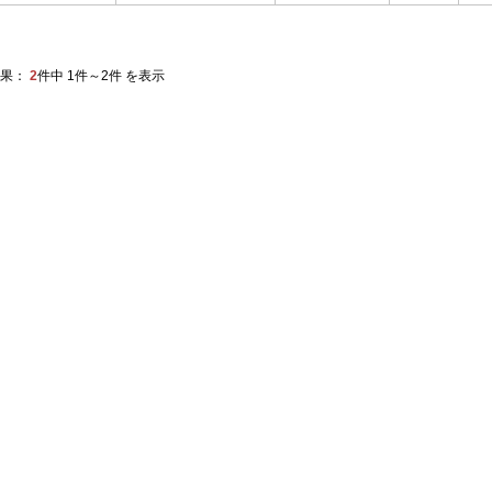
果：
2
件中 1件～2件 を表示