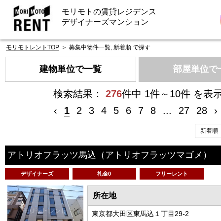
モリモトの賃貸レジデンス
デザイナーズマンション
モリモトレントTOP
＞
募集中物件一覧, 新着順 で探す
建物単位で一覧
部屋単位で
検索結果：
276
件中 1件～10件 を表
‹
1
2
3
4
5
6
7
8
...
27
28
›
アトリオフラッツ馬込
（アトリオフラッツマゴメ）
デザイナーズ
礼金0
フリーレント
所在地
東京都大田区東馬込１丁目29-2