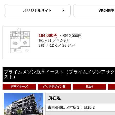
オリジナルサイト
VR公開中
164,000円
・ 管12,000円
敷1ヶ月 ／ 礼0ヶ月
3階 ／ 1DK ／ 25.54㎡
プライムメゾン浅草イースト
（プライムメゾンアサク
スト）
デザイナーズ
グッドデザイン賞
礼金0
所在地
東京都墨田区本所２丁目16-2