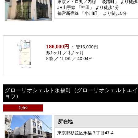
東京メトロ丸ノ内線 「淡路町」 より徒歩
JR山手線 「神田」 より徒歩4分
都営新宿線 「小川町」 より徒歩5分
186,000円
・ 管16,000円
敷1ヶ月 ／ 礼1ヶ月
8階 ／ 1LDK ／ 40.04㎡
グローリオシェルト永福町
（グローリオシェルトエイ
ョウ）
礼金0
所在地
東京都杉並区永福３丁目47-4