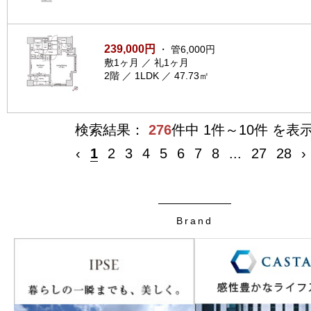
239,000円
・ 管6,000円
敷1ヶ月 ／ 礼1ヶ月
2階 ／ 1LDK ／ 47.73㎡
検索結果：
276
件中 1件～10件 を表
‹
1
2
3
4
5
6
7
8
...
27
28
›
Brand