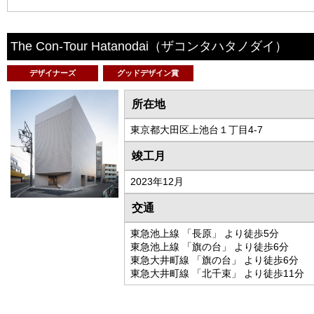
The Con-Tour Hatanodai
（ザコンタハタノダイ）
デザイナーズ
グッドデザイン賞
所在地
東京都大田区上池台１丁目4-7
竣工月
2023年12月
交通
東急池上線 「長原」 より徒歩5分
東急池上線 「旗の台」 より徒歩6分
東急大井町線 「旗の台」 より徒歩6分
東急大井町線 「北千束」 より徒歩11分