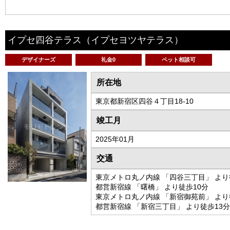
イプセ四谷テラス
（イプセヨツヤテラス）
デザイナーズ
礼金0
ペット相談可
所在地
東京都新宿区四谷４丁目18-10
竣工月
2025年01月
交通
東京メトロ丸ノ内線 「四谷三丁目」 より
都営新宿線 「曙橋」 より徒歩10分
東京メトロ丸ノ内線 「新宿御苑前」 より
都営新宿線 「新宿三丁目」 より徒歩13分